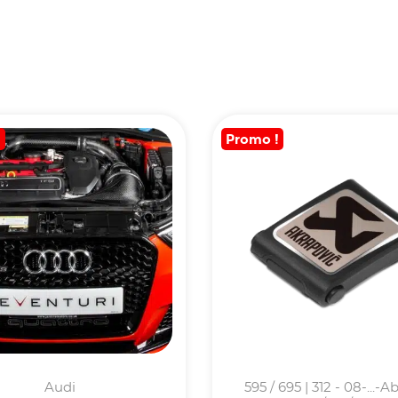
!
Promo !
Audi
595 / 695 | 312 - 08-...-A