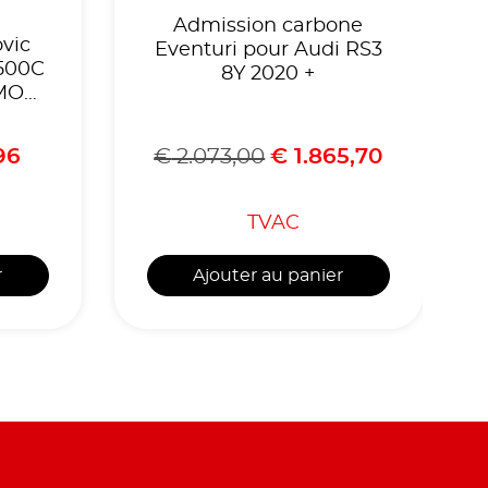
Admission carbone
vic
Eventuri pour Audi RS3
500C
8Y 2020 +
SMO
96
€
2.073,00
€
1.865,70
TVAC
r
Ajouter au panier