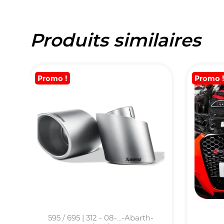
Produits similaires
Promo !
Promo 
595 / 695 | 312 - 08-...-Abarth-