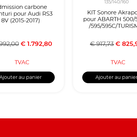
135/140/160
dmission carbone
KIT Sonore Akrapo
nturi pour Audi RS3
pour ABARTH 500/
8V (2015-2017)
/595/595C/TURI
2008-2020
.992,00
€
1.792,80
€
917,73
€
825,
TVAC
TVAC
Ajouter au panier
Ajouter au panie