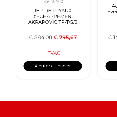
135/140/160
A
JEU DE TUYAUX
Eve
D’ÉCHAPPEMENT
AKRAPOVIC TP-T/S/2
(TITANE) ABARTH
500/500C
€
884,08
€
795,67
€
1
/595/595C/TURISMO
2008-2020
TVAC
Ajouter au panier