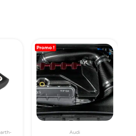
Promo !
barth-
Audi