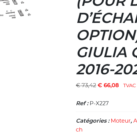
(POUR 
D’ÉCHA
OPTION
GIULIA
2016-20
€
73,42
€
66,08
TVAC
Ref :
P-X227
Catégories :
Moteur
,
A
ch