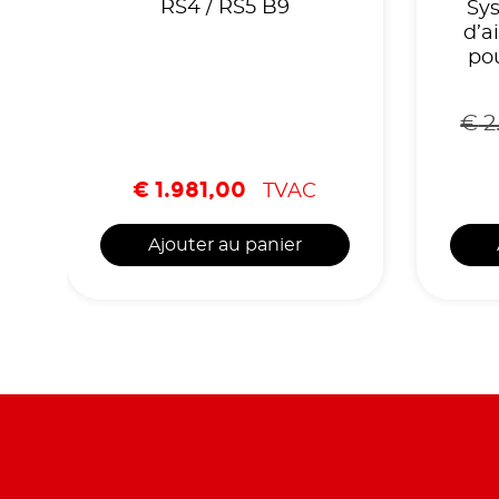
RS4 / RS5 B9
Sy
d’a
po
€
2
€
1.981,00
TVAC
Ajouter au panier