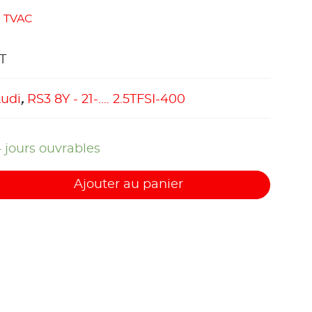
TVAC
T
udi
,
RS3 8Y - 21-.... 2.5TFSI-400
4 jours ouvrables
Ajouter au panier