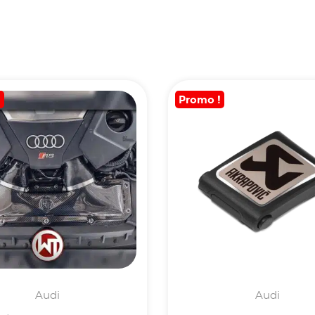
!
Promo !
Audi
Audi