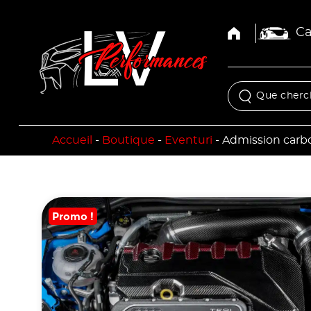
Ca
Accueil
-
Boutique
-
Eventuri
-
Admission carbo
Promo !