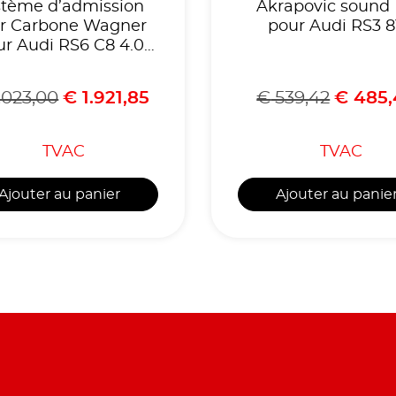
stème d’admission
Akrapovic sound 
ir Carbone Wagner
pour Audi RS3 
ur Audi RS6 C8 4.0
BiTurbo
.023,00
€
1.921,85
€
539,42
€
485,
TVAC
TVAC
Ajouter au panier
Ajouter au panie