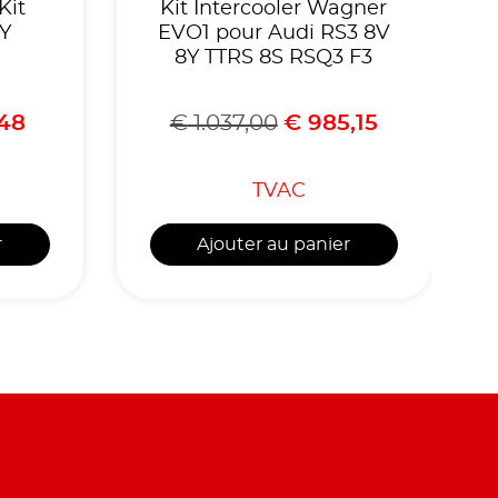
Kit
Kit Intercooler Wagner
8Y
EVO1 pour Audi RS3 8V
8Y TTRS 8S RSQ3 F3
48
€
1.037,00
€
985,15
TVAC
r
Ajouter au panier