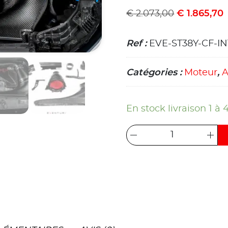
€
2.073,00
€
1.865,70
Ref :
EVE-ST38Y-CF-IN
Catégories :
Moteur
,
A
En stock livraison 1 à 