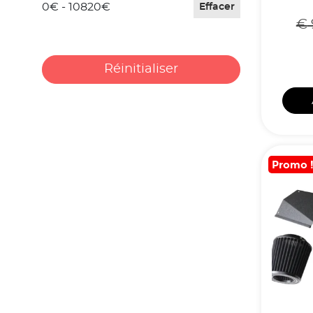
0€ - 10820€
Effacer
€
Réinitialiser
Promo 