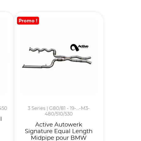
Promo !
/450
3 Series | G80/81 - 19-...-M3-
480/510/530
l
Active Autowerk
Signature Equal Length
Midpipe pour BMW