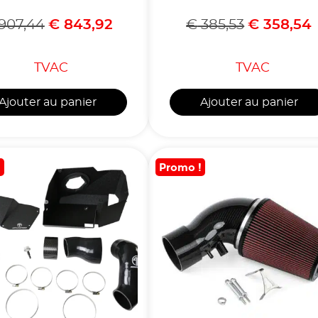
907,44
€
843,92
€
385,53
€
358,54
TVAC
TVAC
Ajouter au panier
Ajouter au panier
!
Promo !