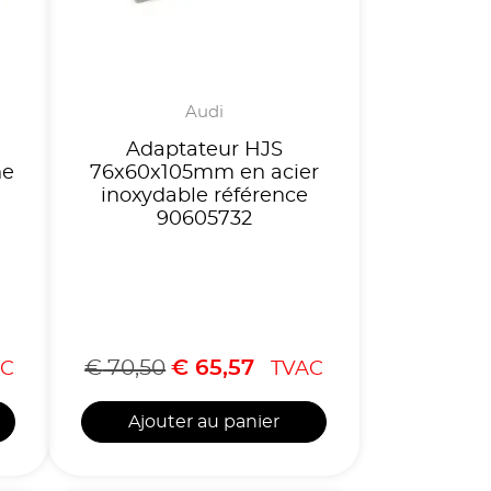
Audi
Adaptateur HJS
ne
76x60x105mm en acier
inoxydable référence
90605732
€
70,50
€
65,57
C
TVAC
Ajouter au panier