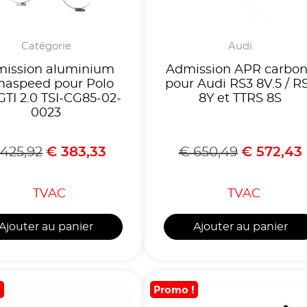
Catégorie
Audi
ission aluminium
Admission APR carbo
aspeed pour Polo
pour Audi RS3 8V.5 / R
TI 2.0 TSI-CG85-02-
8Y et TTRS 8S
0023
425,92
€
383,33
€
650,49
€
572,43
TVAC
TVAC
Ajouter au panier
Ajouter au panier
!
Promo !