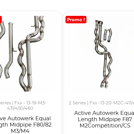
!
Promo !
eries | Fxx - 13-19-M3-
2 Series | Fxx -13-20-M2C-411
431/450/460
Active Autowerk Equa
ive Autowerk Equal
Length Midpipe F87
gth Midpipe F80/82
M2Compétition/CS
M3/M4