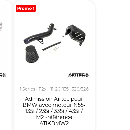
Promo !
1 Series | F2x - 11-20-135I-320/326
r
Admission Airtec pour
BMW avec moteur N55-
135i / 235i / 335i / 435i /
M2 -référence
ATIKBMW2