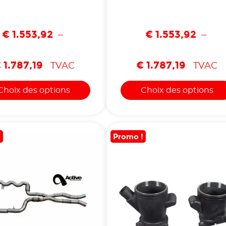
€
1.553,92
€
1.553,92
–
–
€
1.787,19
€
1.787,19
TVAC
TVAC
Choix des options
Choix des options
!
Promo !