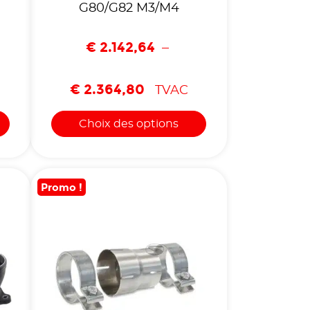
G80/G82 M3/M4
€
2.142,64
–
€
2.364,80
TVAC
Choix des options
Promo !