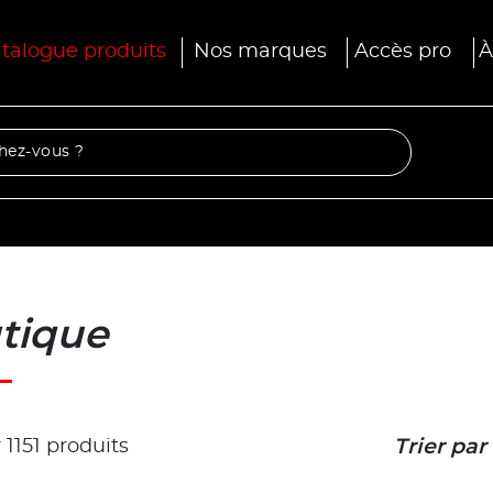
talogue produits
Nos marques
Accès pro
À
tique
r 1151 produits
Trier par