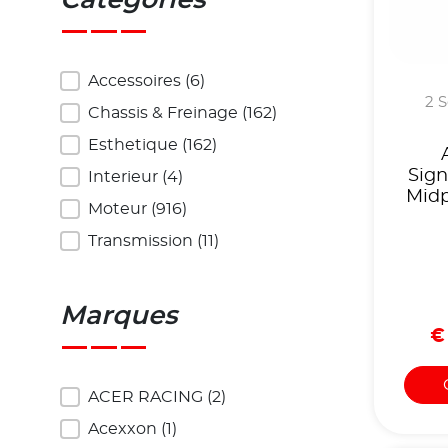
Catégories
Catégories
Accessoires
(6)
2 S
Chassis & Freinage
(162)
Esthetique
(162)
Sign
Interieur
(4)
Mid
Moteur
(916)
Transmission
(11)
Marques
€
Marques
ACER RACING
(2)
Acexxon
(1)