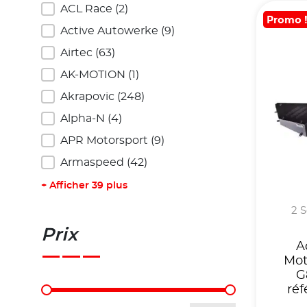
ACL Race
(2)
Promo 
Active Autowerke
(9)
Airtec
(63)
AK-MOTION
(1)
Akrapovic
(248)
Alpha-N
(4)
APR Motorsport
(9)
Armaspeed
(42)
+ Afficher 39 plus
2 S
Prix
A
Mot
G
Prix
ré