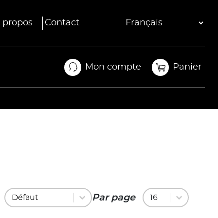
 propos
Contact
Mon compte
Panier
Mon compte
Panier
Trier par
Trier par
Par page
Trier par
Par page
Par page
16