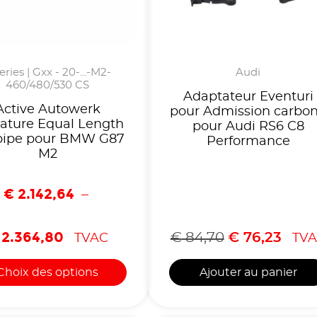
eries | Gxx - 20-...-M2-
Audi
460/480/530 CS
Adaptateur Eventuri
Active Autowerk
pour Admission carbo
ature Equal Length
pour Audi RS6 C8
pipe pour BMW G87
Performance
M2
€
2.142,64
–
2.364,80
€
84,70
€
76,23
TVAC
TVA
Choix des options
Ajouter au panier