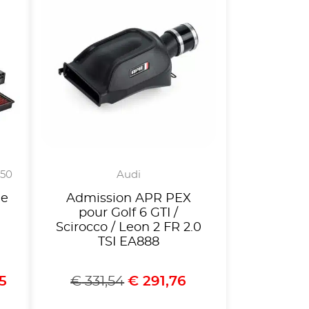
650
Audi
ne
Admission APR PEX
pour Golf 6 GTI /
Scirocco / Leon 2 FR 2.0
TSI EA888
5
€
331,54
€
291,76