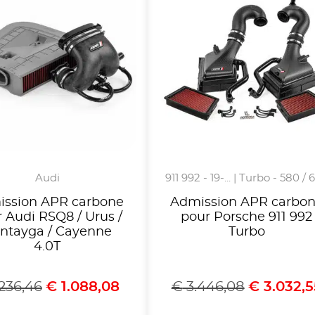
Audi
911 992 - 19-... | Turbo - 580 / 
ssion APR carbone
Admission APR carbo
 Audi RSQ8 / Urus /
pour Porsche 911 992
ntayga / Cayenne
Turbo
4.0T
.236,46
€
1.088,08
€
3.446,08
€
3.032,5