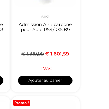
Audi
ne
Admission APR carbone
S3
pour Audi RS4/RS5 B9
€
1.819,99
€
1.601,59
TVAC
Ajouter au panier
Promo !