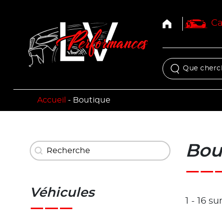
Ca
Accueil
-
Boutique
Recherche
Bou
Rechercher
Véhicules
1 - 16 su