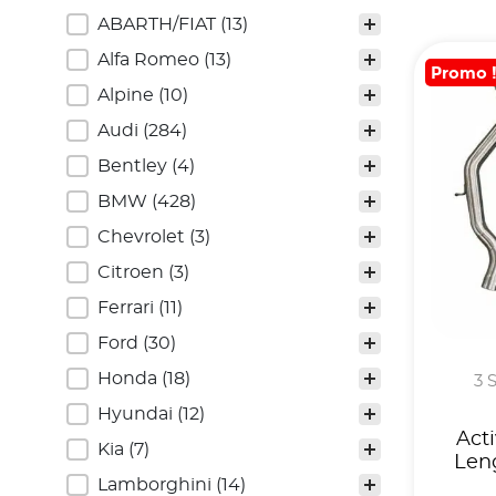
Véhicules
ABARTH/FIAT
(13)
Alfa Romeo
(13)
Promo 
Alpine
(10)
Audi
(284)
Bentley
(4)
BMW
(428)
Chevrolet
(3)
Citroen
(3)
Ferrari
(11)
Ford
(30)
Honda
(18)
3 S
Hyundai
(12)
Act
Kia
(7)
Len
Lamborghini
(14)