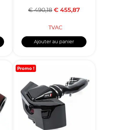
€
490,18
€
455,87
TVAC
Ajouter au panier
Promo !