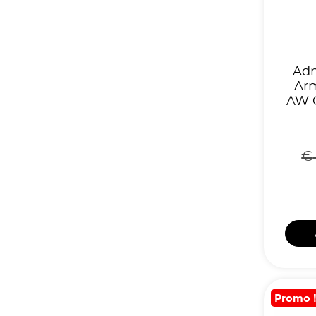
Adm
Arm
AW G
€
Promo 