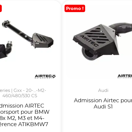
!
Promo !
eries | Gxx - 20-...-M2-
Audi
460/480/530 CS
Admission Airtec pou
dmission AIRTEC
Audi S1
orsport pour BMW
8x M2, M3 et M4-
férence ATIKBMW7