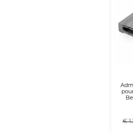
Admi
pour
Be
€
1