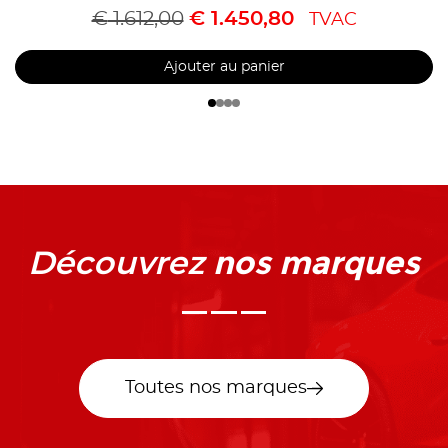
€
1.612,00
€
1.450,80
TVAC
Ajouter au panier
nos marques
Découvrez
Toutes nos marques