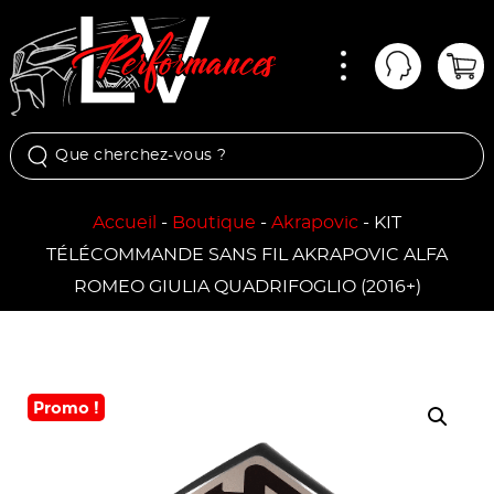
Menu
Mon comp
Pan
Accueil
-
Boutique
-
Akrapovic
-
KIT
TÉLÉCOMMANDE SANS FIL AKRAPOVIC ALFA
ROMEO GIULIA QUADRIFOGLIO (2016+)
Promo !