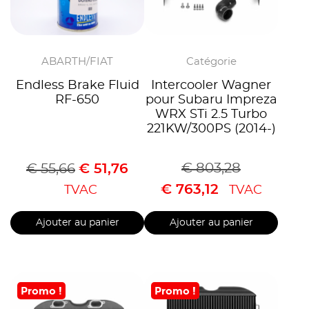
ABARTH/FIAT
Catégorie
Endless Brake Fluid
Intercooler Wagner
RF-650
pour Subaru Impreza
WRX STi 2.5 Turbo
221KW/300PS (2014-)
€
803,28
€
55,66
€
51,76
€
763,12
TVAC
TVAC
Ajouter au panier
Ajouter au panier
Promo !
Promo !