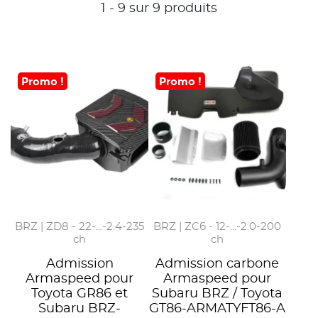
1 - 9 sur 9 produits
Promo !
Promo !
BRZ | ZD8 - 22-...-2.4-235
BRZ | ZC6 - 12-...-2.0-200
ch
ch
Admission
Admission carbone
Armaspeed pour
Armaspeed pour
Toyota GR86 et
Subaru BRZ / Toyota
Subaru BRZ-
GT86-ARMATYFT86-A