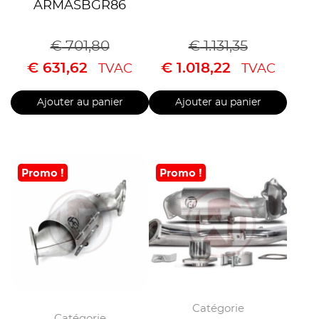
ARMASBGR86
€
701,80
€
1.131,35
€
631,62
€
1.018,22
TVAC
TVAC
Ajouter au panier
Ajouter au panier
Promo !
Promo !
Catégorie
Catégorie