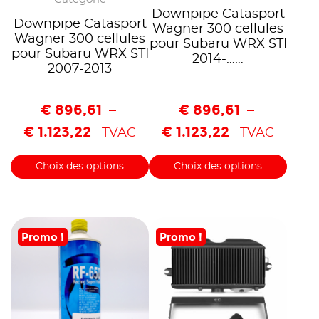
Downpipe Catasport
Downpipe Catasport
Wagner 300 cellules
Wagner 300 cellules
pour Subaru WRX STI
pour Subaru WRX STI
2014-……
2007-2013
€
896,61
€
896,61
–
–
€
1.123,22
€
1.123,22
TVAC
TVAC
Choix des options
Choix des options
Promo !
Promo !