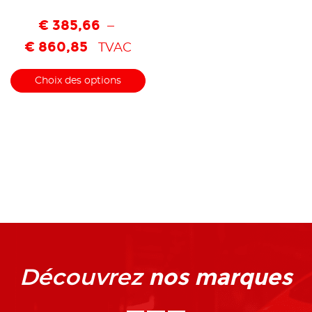
€
385,66
–
€
860,85
TVAC
Choix des options
nos marques
Découvrez