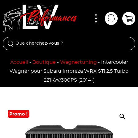
Menu
Mon comp
Pan
Accueil
-
Boutique
-
Wagnertuning
-
Intercooler
Wagner pour Subaru Impreza WRX STi 2.5 Turbo
221KW/300PS (2014-)
Promo !