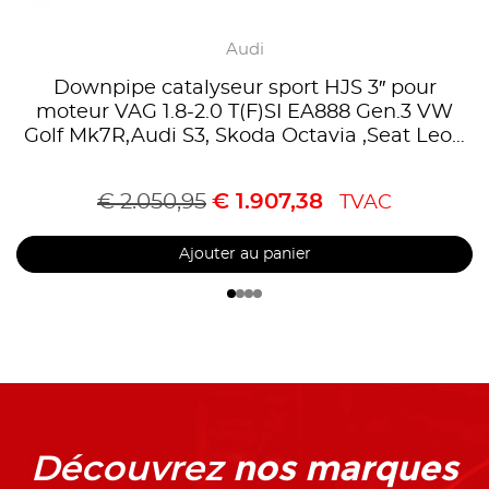
Audi
Downpipe catalyseur sport HJS 3″ pour
moteur VAG 1.8-2.0 T(F)SI EA888 Gen.3 VW
Golf Mk7R,Audi S3, Skoda Octavia ,Seat Leon
Cupra,Homologué CE, référence 90951135
€
2.050,95
€
1.907,38
TVAC
Ajouter au panier
nos marques
Découvrez