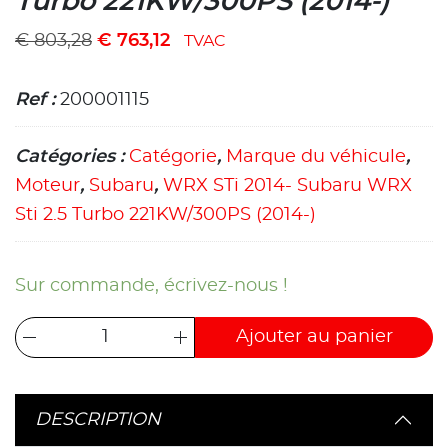
Turbo 221KW/300PS (2014-)
€
803,28
€
763,12
TVAC
Ref :
200001115
Catégories :
Catégorie
,
Marque du véhicule
,
Moteur
,
Subaru
,
WRX STi 2014- Subaru WRX
Sti 2.5 Turbo 221KW/300PS (2014-)
Sur commande, écrivez-nous !
Ajouter au panier
DESCRIPTION