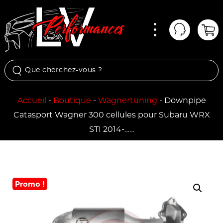
Menu
Mon comp
Pan
Accueil
-
Boutique
-
Wagnertuning
-
Downpipe
Catasport Wagner 300 cellules pour Subaru WRX
STI 2014-……
Promo !