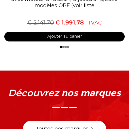
modèles OPF (voir liste
compatibilités),Homologué CE, référence
90822070
€
2.141,70
€
1.991,78
TVAC
Ajouter au panier
nos marques
Découvrez
Toutes nos marques