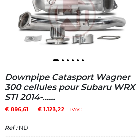
Downpipe Catasport Wagner
300 cellules pour Subaru WRX
STI 2014-……
€
896,61
€
1.123,22
–
TVAC
Ref :
ND