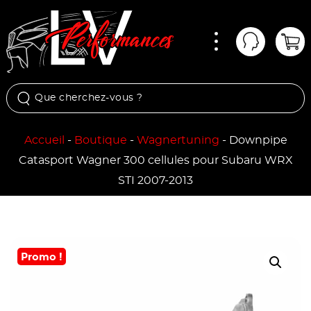
Menu
Mon comp
Pan
Accueil
-
Boutique
-
Wagnertuning
-
Downpipe
Catasport Wagner 300 cellules pour Subaru WRX
STI 2007-2013
Promo !