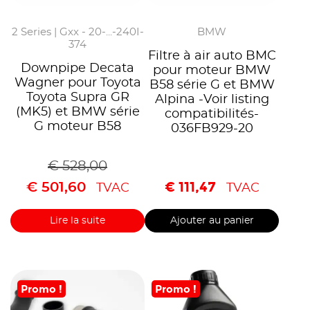
2 Series | Gxx - 20-...-240I-
BMW
374
Filtre à air auto BMC
Downpipe Decata
pour moteur BMW
Wagner pour Toyota
B58 série G et BMW
Toyota Supra GR
Alpina -Voir listing
(MK5) et BMW série
compatibilités-
G moteur B58
036FB929-20
€
528,00
€
111,47
€
501,60
TVAC
TVAC
Lire la suite
Ajouter au panier
Promo !
Promo !