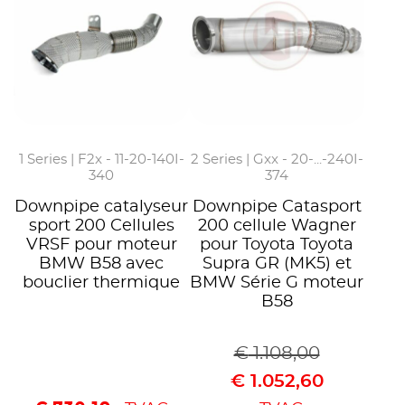
1 Series | F2x - 11-20-140I-
2 Series | Gxx - 20-...-240I-
340
374
Downpipe catalyseur
Downpipe Catasport
sport 200 Cellules
200 cellule Wagner
VRSF pour moteur
pour Toyota Toyota
BMW B58 avec
Supra GR (MK5) et
bouclier thermique
BMW Série G moteur
B58
€
1.108,00
€
1.052,60