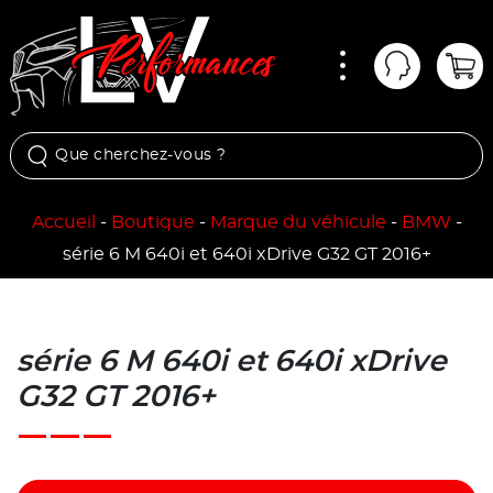
Menu
Mon comp
Pan
Accueil
-
Boutique
-
Marque du véhicule
-
BMW
-
série 6 M 640i et 640i xDrive G32 GT 2016+
série 6 M 640i et 640i xDrive
G32 GT 2016+