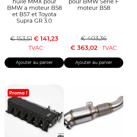
huile MMX pour
pour BMW Série F
BMW a moteur B58
moteur B58
et B57 et Toyota
Supra GR 3.0
€
403,36
€
153,51
€
141,23
€
363,02
TVAC
TVAC
Ajouter au panier
Ajouter au panier
Promo !