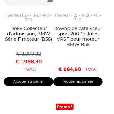
1 Series | F2x - 11-20-140I-
1 Series | F2x - 11-20-140I-
340
340
Do88 Collecteur
Downpipe catalyseur
d’admission, BMW
sport 200 Cellules
Série F moteur (B58)
VRSF pour moteur
BMW B58
€
2.209,22
€
1.988,30
€
684,80
TVAC
TVAC
Ajouter au panier
Ajouter au panier
Promo !