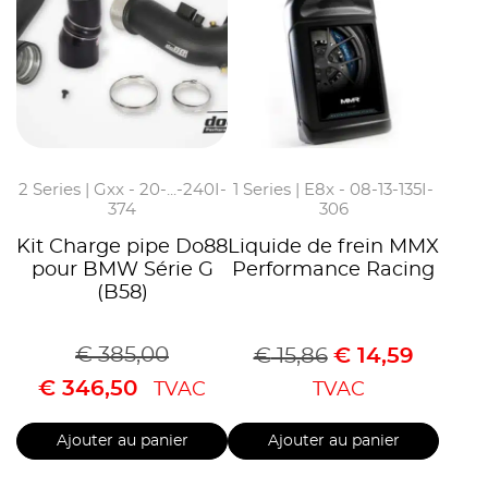
2 Series | Gxx - 20-...-240I-
1 Series | E8x - 08-13-135I-
374
306
Kit Charge pipe Do88
Liquide de frein MMX
pour BMW Série G
Performance Racing
(B58)
€
385,00
€
15,86
€
14,59
€
346,50
TVAC
TVAC
Ajouter au panier
Ajouter au panier