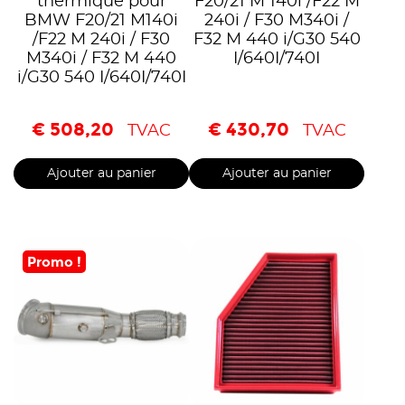
thermique pour
F20/21 M 140i /F22 M
BMW F20/21 M140i
240i / F30 M340i /
/F22 M 240i / F30
F32 M 440 i/G30 540
M340i / F32 M 440
I/640I/740I
i/G30 540 I/640I/740I
€
508,20
€
430,70
TVAC
TVAC
Ajouter au panier
Ajouter au panier
Promo !