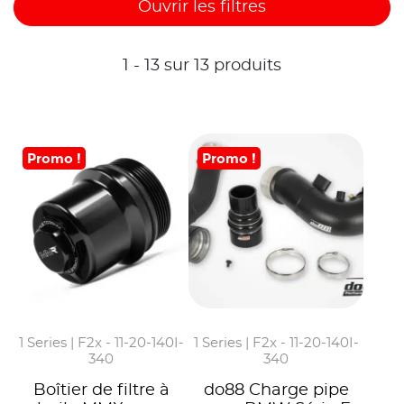
Ouvrir les filtres
1 - 13 sur 13 produits
Promo !
Promo !
1 Series | F2x - 11-20-140I-
1 Series | F2x - 11-20-140I-
340
340
Boîtier de filtre à
do88 Charge pipe