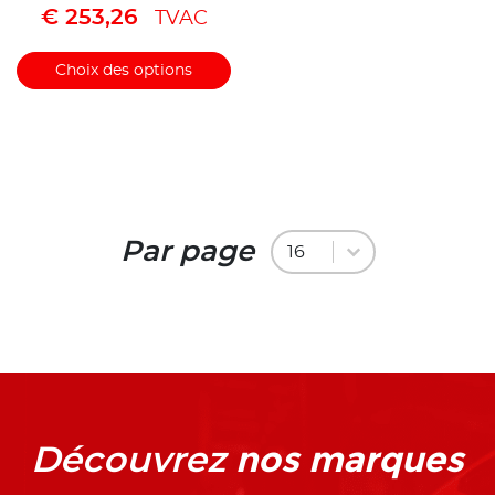
€
253,26
TVAC
Choix des options
Par page
Par page
Par page
16
nos marques
Découvrez