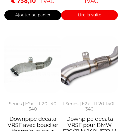
€
738,10
TVAC
TVAC
Ajouter au panier
Lire la suite
1 Series | F2x - 11-20-140I-
1 Series | F2x - 11-20-140I-
340
340
Downpipe decata
Downpipe decata
VRSF avec bouclier
VRSF pour BMW