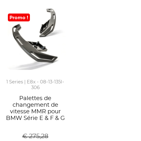
Promo !
1 Series | E8x - 08-13-135I-
306
Palettes de
changement de
vitesse MMR pour
BMW Série E & F & G
€
275,28