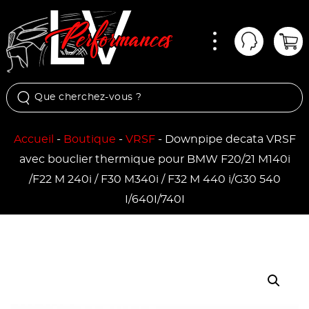
Menu
Mon comp
Pan
Accueil
-
Boutique
-
VRSF
-
Downpipe decata VRSF
avec bouclier thermique pour BMW F20/21 M140i
/F22 M 240i / F30 M340i / F32 M 440 i/G30 540
I/640I/740I