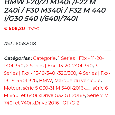
BMW F20/21 M140i /F22 M
240i / F30 M340i / F32 M 440
i/G30 540 I/640I/740I
€
508,20
TVAC
Ref :
10582018
Catégories :
Catégorie
,
1 Series | F2x - 11-20-
140I-340
,
2 Series | Fxx -13-20-240I-340
,
3
Series | Fxx - 13-19-340I-326/360
,
4 Series | Fxx-
13-19-440I-326
,
BMW
,
Marque du véhicule
,
Moteur
,
série 5 G30-31 M 540I-2016-.....
,
série 6
M 640i et 640i xDrive G32 GT 2016+
,
Série 7 M
740i et 740i xDrive 2016+ G11/G12