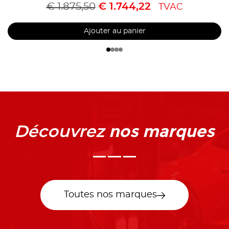
€
1.875,50
€
1.744,22
TVAC
Ajouter au panier
nos marques
Découvrez
Toutes nos marques