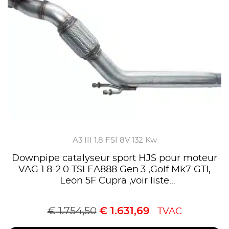
A3 III 1.8 FSI 8V 132 Kw
Downpipe catalyseur sport HJS pour moteur
VAG 1.8-2.0 TSI EA888 Gen.3 ,Golf Mk7 GTI,
Leon 5F Cupra ,voir liste
compatibilités,Homologué CE, référence
90951115
€
1.754,50
€
1.631,69
TVAC