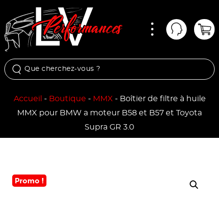
Menu
Mon comp
Pan
Accueil
-
Boutique
-
MMX
-
Boîtier de filtre à huile
MMX pour BMW a moteur B58 et B57 et Toyota
Supra GR 3.0
Promo !