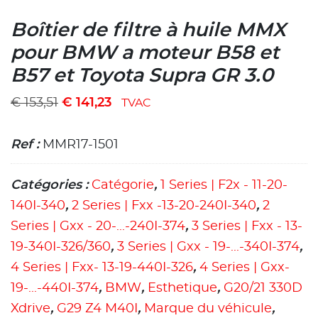
Boîtier de filtre à huile MMX
pour BMW a moteur B58 et
B57 et Toyota Supra GR 3.0
€
153,51
€
141,23
TVAC
Ref :
MMR17-1501
Catégories :
Catégorie
,
1 Series | F2x - 11-20-
140I-340
,
2 Series | Fxx -13-20-240I-340
,
2
Series | Gxx - 20-...-240I-374
,
3 Series | Fxx - 13-
19-340I-326/360
,
3 Series | Gxx - 19-...-340I-374
,
4 Series | Fxx- 13-19-440I-326
,
4 Series | Gxx-
19-...-440I-374
,
BMW
,
Esthetique
,
G20/21 330D
Xdrive
,
G29 Z4 M40I
,
Marque du véhicule
,