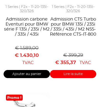
1 Series | F2x - 11-20-135I-
1 Series | F2x - 11-20-135I-
320/326
320/326
Admission carbone
Admission CTS Turbo
Eventuri pour BMW
pour BMW 135i / 235i
série F 135i / 235i / M2
/ 335i / 435i / M2 N55-
/ 335i / 435i
Référence CTS-IT-800
€
1.589,00
€
399,29
€
1.430,10
€
355,37
TVAC
TVAC
Ajouter au panier
Lire la suite
Promo !