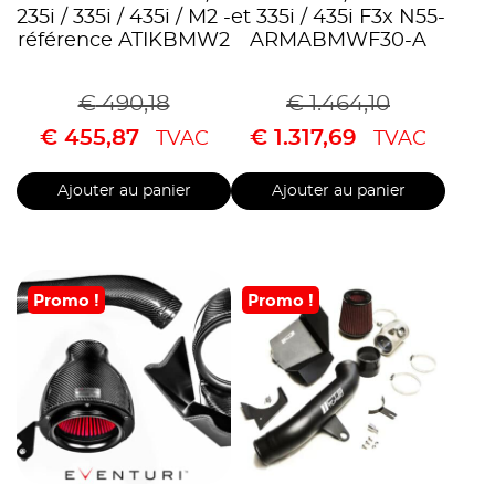
235i / 335i / 435i / M2 -
et 335i / 435i F3x N55-
référence ATIKBMW2
ARMABMWF30-A
€
490,18
€
1.464,10
€
455,87
€
1.317,69
TVAC
TVAC
Ajouter au panier
Ajouter au panier
Promo !
Promo !