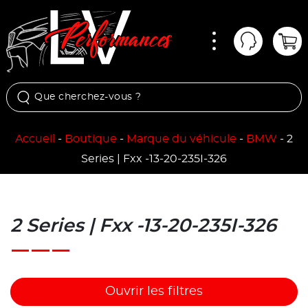
Menu
Mon comp
Pan
Accueil
-
Boutique
-
Marque du véhicule
-
BMW
-
2
Series | Fxx -13-20-235I-326
2 Series | Fxx -13-20-235I-326
Ouvrir les filtres