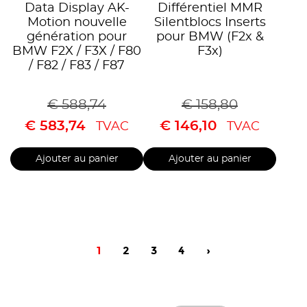
Data Display AK-
Différentiel MMR
Motion nouvelle
Silentblocs Inserts
génération pour
pour BMW (F2x &
BMW F2X / F3X / F80
F3x)
/ F82 / F83 / F87
€
588,74
€
158,80
€
583,74
€
146,10
TVAC
TVAC
Ajouter au panier
Ajouter au panier
1
2
3
4
›