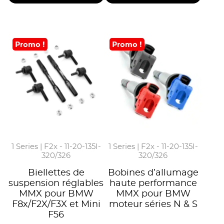
Promo !
Promo !
1 Series | F2x - 11-20-135I-
1 Series | F2x - 11-20-135I-
320/326
320/326
Biellettes de
Bobines d’allumage
suspension réglables
haute performance
MMX pour BMW
MMX pour BMW
F8x/F2X/F3X et Mini
moteur séries N & S
F56