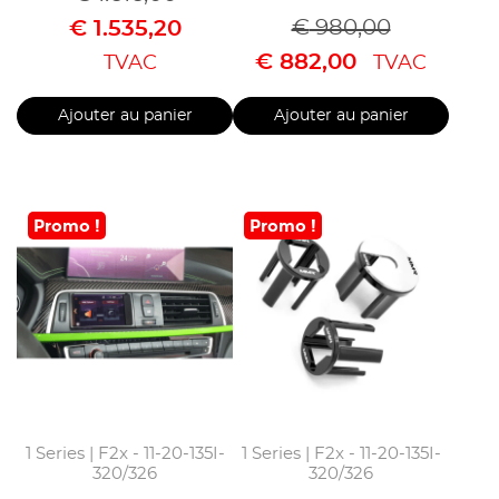
€
980,00
€
1.535,20
€
882,00
TVAC
TVAC
Ajouter au panier
Ajouter au panier
Promo !
Promo !
1 Series | F2x - 11-20-135I-
1 Series | F2x - 11-20-135I-
320/326
320/326