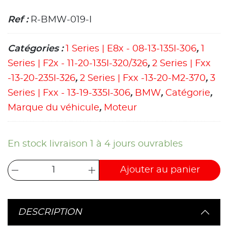
Ref :
R-BMW-019-I
Catégories :
1 Series | E8x - 08-13-135I-306
,
1
Series | F2x - 11-20-135I-320/326
,
2 Series | Fxx
-13-20-235I-326
,
2 Series | Fxx -13-20-M2-370
,
3
Series | Fxx - 13-19-335I-306
,
BMW
,
Catégorie
,
Marque du véhicule
,
Moteur
En stock livraison 1 à 4 jours ouvrables
Ajouter au panier
DESCRIPTION