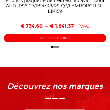
Endless plaquette de frein essieu avant pour
AUDI RS6 C7/RS4/R8/RS-Q3/LAMBORGHINI-
EIP159
€
734,60
€
1.641,37
–
TVAC
Choix des options
nos marques
Découvrez