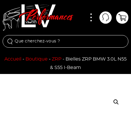
Menu
Mon comp
Pan
Accueil
-
Boutique
-
ZRP
-
Bielles ZRP BMW 3.0L N55
& S55 I-Beam