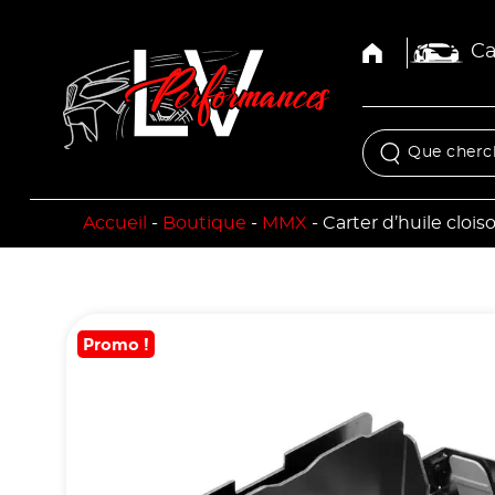
Ca
Accueil
-
Boutique
-
MMX
-
Carter d’huile cl
Promo !