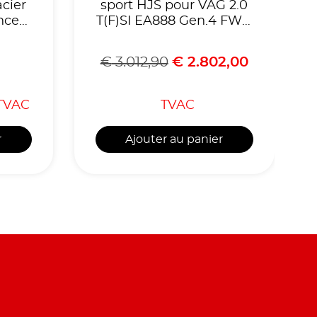
cier
sport HJS pour VAG 2.0
nce
T(F)SI EA888 Gen.4 FWD
OPF VW Golf Mk8
GTI/Clubsport,Cupra
€
3.012,90
€
2.802,00
Formentor,Skoda
Octavia,Homologue
CE,référence 90821180
TVAC
TVAC
r
Ajouter au panier