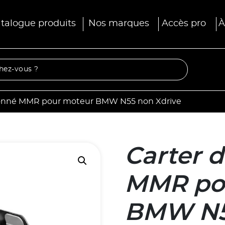
talogue produits
Nos marques
Accès pro
À
oisonné MMR pour moteur BMW N55 non Xdrive
Carter d
MMR po
BMW N5