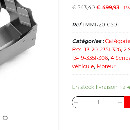
€
543,40
€
499,93
TV
Ref :
MMR20-0501
Catégories :
Catégori
Fxx -13-20-235I-326
,
2 
13-19-335I-306
,
4 Serie
véhicule
,
Moteur
En stock livraison 1 à 