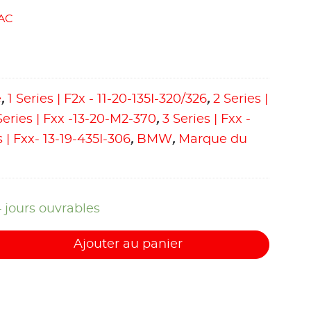
AC
e
,
1 Series | F2x - 11-20-135I-320/326
,
2 Series |
Series | Fxx -13-20-M2-370
,
3 Series | Fxx -
s | Fxx- 13-19-435I-306
,
BMW
,
Marque du
4 jours ouvrables
Ajouter au panier