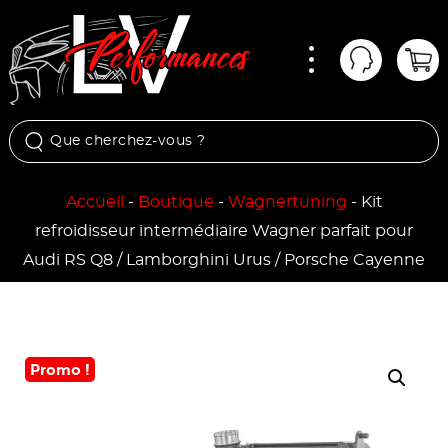
Menu
Mon comp
Pan
Accueil
-
Boutique
-
Wagnertuning
-
Kit
refroidisseur intermédiaire Wagner parfait pour
Audi RS Q8 / Lamborghini Urus / Porsche Cayenne
Promo !