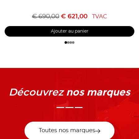
€
690,00
€
621,00
TVAC
Ajouter au panier
nos marques
Découvrez
Toutes nos marques