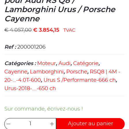
pour Audi RS Q8 /
Lamborghini Urus / Porsche
Cayenne
€
4.057,00
€
3.854,15
TVAC
Ref :
200001206
Catégories :
Moteur
,
Audi
,
Catégorie
,
Cayenne
,
Lamborghini
,
Porsche
,
RSQ8 | 4M -
20-...-4.0T-600
,
Urus S /Performante-666 ch
,
Urus-2018-....-650 ch
Sur commande, écrivez-nous !
Ajouter au panier