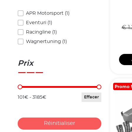
Marques
APR Motorsport
(1)
Eventuri
(1)
€
1
Racingline
(1)
Wagnertuning
(1)
Prix
Promo 
Prix
101€ - 3185€
Effacer
Réinitialiser