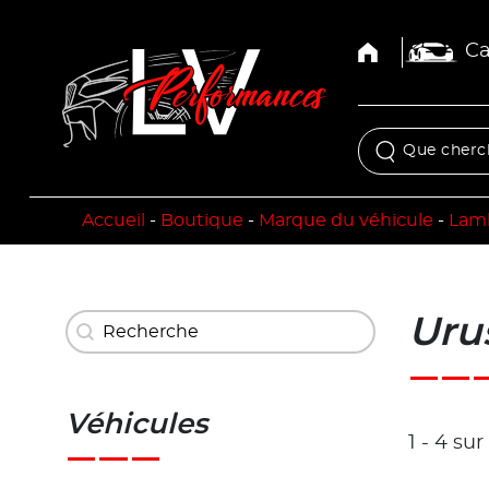
Ca
Accueil
-
Boutique
-
Marque du véhicule
-
Lam
Recherche
Uru
Rechercher
Véhicules
1 - 4 su