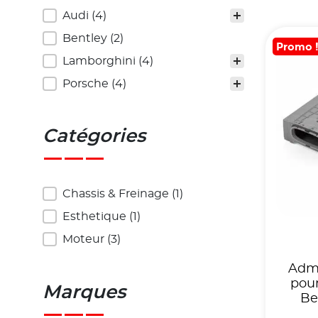
Véhicules
Audi
(4)
Bentley
(2)
Promo 
Lamborghini
(4)
Porsche
(4)
Catégories
Catégories
Chassis & Freinage
(1)
Esthetique
(1)
Moteur
(3)
Admi
pour
Marques
Be