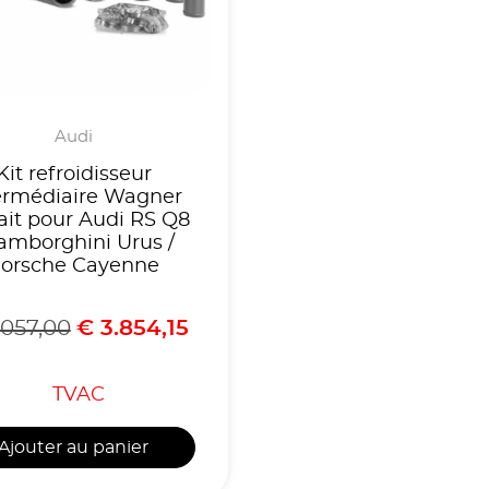
Audi
Kit refroidisseur
ermédiaire Wagner
ait pour Audi RS Q8
Lamborghini Urus /
orsche Cayenne
057,00
€
3.854,15
TVAC
Ajouter au panier