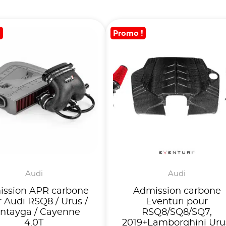
!
Promo !
Audi
Audi
ssion APR carbone
Admission carbone
 Audi RSQ8 / Urus /
Eventuri pour
ntayga / Cayenne
RSQ8/SQ8/SQ7,
4.0T
2019+Lamborghini Uru