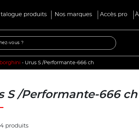
talogue produits
Nos marques
Accès pro
À
borghini
-
Urus S /Performante-666 ch
s S /Performante-666 ch
r 4 produits