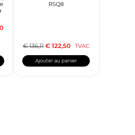
ne
RSQ8
a
0
€
136,11
€
122,50
TVAC
Ajouter au panier