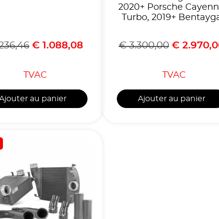
2020+ Porsche Cayen
Turbo, 2019+ Bentayg
.236,46
€
1.088,08
€
3.300,00
€
2.970,0
TVAC
TVAC
Ajouter au panier
Ajouter au panier
!