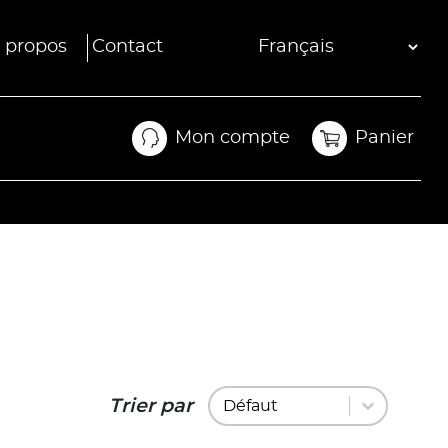
 propos
Contact
Mon compte
Panier
Mon compte
Panier
Trier par
Trier par
Trier par
Trier par