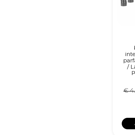
int
parf
/ 
P
€
4.