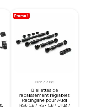
Promo !
Non classé
Biellettes de
rabaissement réglables
Racingline pour Audi
s,
RS6 C8 / RS7 C8 / Urus /