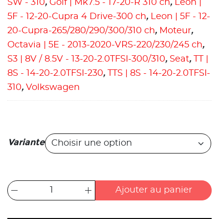
SW - 310
,
Golf | Mk7.5 - 17-20-R 310 ch
,
Leon |
5F - 12-20-Cupra 4 Drive-300 ch
,
Leon | 5F - 12-
20-Cupra-265/280/290/300/310 ch
,
Moteur
,
Octavia | 5E - 2013-2020-VRS-220/230/245 ch
,
S3 | 8V / 8.5V - 13-20-2.0TFSI-300/310
,
Seat
,
TT |
8S - 14-20-2.0TFSI-230
,
TTS | 8S - 14-20-2.0TFSI-
310
,
Volkswagen
Variante
Ajouter au panier