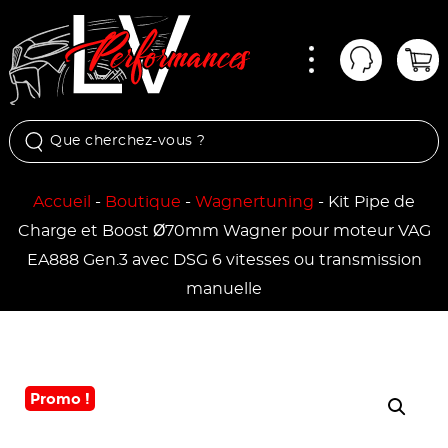
Menu
Mon comp
Pan
Accueil
-
Boutique
-
Wagnertuning
-
Kit Pipe de
Charge et Boost Ø70mm Wagner pour moteur VAG
EA888 Gen.3 avec DSG 6 vitesses ou transmission
manuelle
Promo !