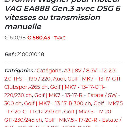
VAG EA888 Gen.3 avec DSG 6
vitesses ou transmission
manuelle
€
610,98
€
580,43
TVAC
Ref :
210001048
Catégories :
Catégorie
,
A3 | 8V / 8.5V - 12-20-
2.0 TFSI - 190 / 220
,
Audi
,
Golf | MK7 - 13-17-GTI
Clubsport-265 ch
,
Golf | MK7 - 13-17-GTI-
220/230 ch
,
Golf | MK7 - 13-17-R - Estate / SW -
300 ch
,
Golf | MK7 - 13-17-R 300 ch
,
Golf | Mk7.5
- 17-20-GTI TCR-290 ch
,
Golf | Mk7.5 - 17-20-
GTI-230/245 ch
,
Golf | Mk7.5 - 17-20-R - Estate /