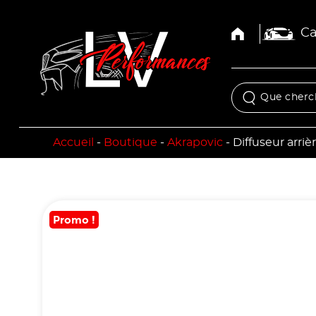
Ca
Accueil
-
Boutique
-
Akrapovic
-
Diffuseur arri
Promo !