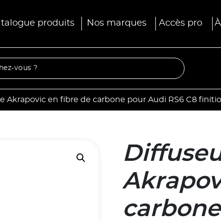
talogue produits
Nos marques
Accès pro
À
ère Akrapovic en fibre de carbone pour Audi RS6 C8 finiti
Diffuseu
Akrapovi
carbone