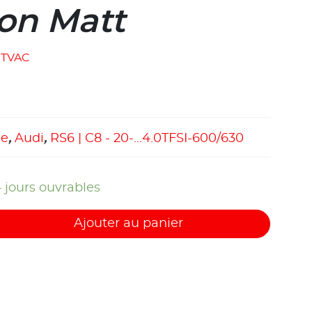
ion Matt
TVAC
ue
,
Audi
,
RS6 | C8 - 20-...4.0TFSI-600/630
4 jours ouvrables
Ajouter au panier