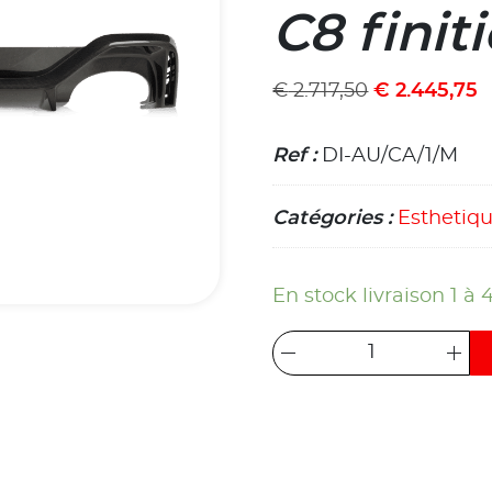
C8 finit
€
2.717,50
€
2.445,75
Ref :
DI-AU/CA/1/M
Catégories :
Esthetiq
En stock livraison 1 à 