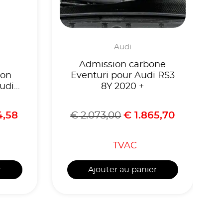
Audi
Admission carbone
ion
Eventuri pour Audi RS3
Audi
8Y 2020 +
ck
4,58
€
2.073,00
€
1.865,70
TVAC
r
Ajouter au panier