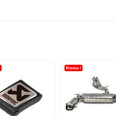
!
Promo !