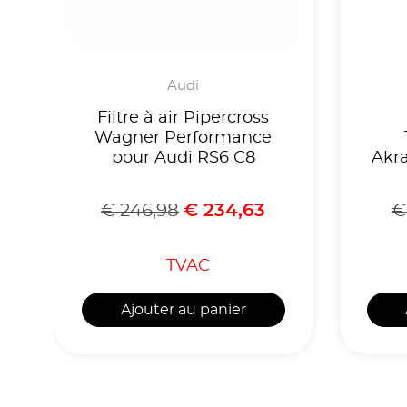
Audi
Filtre à air Pipercross
Wagner Performance
pour Audi RS6 C8
Akra
€
246,98
€
234,63
€
TVAC
Ajouter au panier