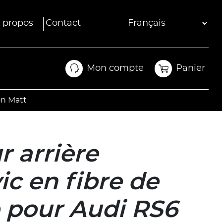
 propos
Contact
Mon compte
Panier
Mon compte
Panier
on Matt
r arrière
c en fibre de
 pour Audi RS6