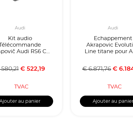
Audi
Audi
Kit audio
Echappement
Télécommande
Akrapovic Evolut
povič Audi RS6 C8/
Line titane pour 
RS7 C8
RS3 8Y Sportba
580,21
€
522,19
€
6.871,76
€
6.18
TVAC
TVAC
Ajouter au panier
Ajouter au panie