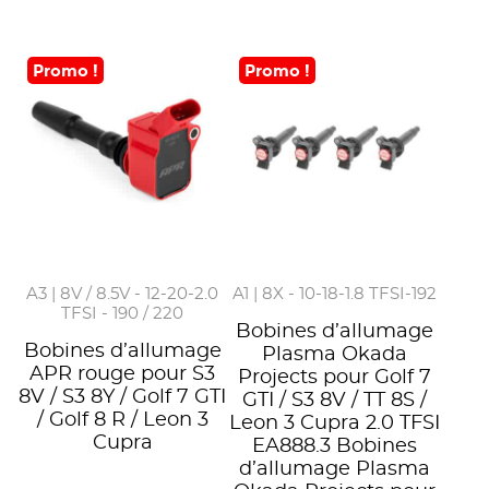
Promo !
Promo !
A3 | 8V / 8.5V - 12-20-2.0
A1 | 8X - 10-18-1.8 TFSI-192
TFSI - 190 / 220
Bobines d’allumage
Bobines d’allumage
Plasma Okada
APR rouge pour S3
Projects pour Golf 7
8V / S3 8Y / Golf 7 GTI
GTI / S3 8V / TT 8S /
/ Golf 8 R / Leon 3
Leon 3 Cupra 2.0 TFSI
Cupra
EA888.3 Bobines
d’allumage Plasma