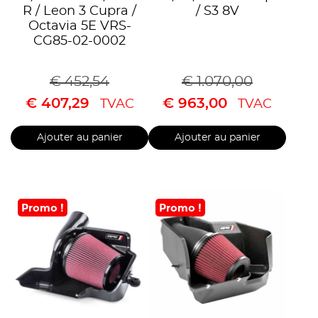
R / Leon 3 Cupra /
/ S3 8V
Octavia 5E VRS-
CG85-02-0002
€
452,54
€
1.070,00
€
407,29
€
963,00
TVAC
TVAC
Ajouter au panier
Ajouter au panier
Promo !
Promo !