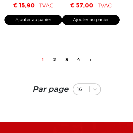
€
15,90
€
57,00
TVAC
TVAC
Ajouter au panier
Ajouter au panier
1
2
3
4
›
Par page
Par page
Par page
16