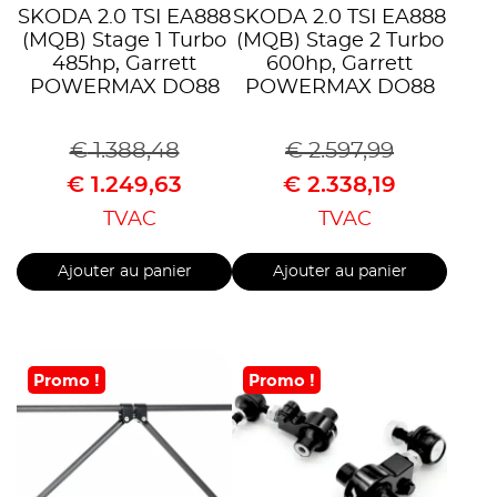
SKODA 2.0 TSI EA888
SKODA 2.0 TSI EA888
(MQB) Stage 1 Turbo
(MQB) Stage 2 Turbo
485hp, Garrett
600hp, Garrett
POWERMAX DO88
POWERMAX DO88
€
1.388,48
€
2.597,99
€
1.249,63
€
2.338,19
TVAC
TVAC
Ajouter au panier
Ajouter au panier
Promo !
Promo !