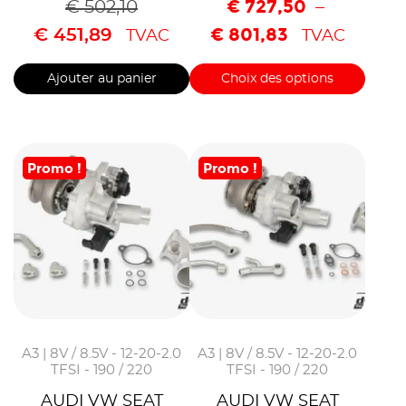
€
727,50
€
502,10
–
€
801,83
€
451,89
TVAC
TVAC
Ajouter au panier
Choix des options
Promo !
Promo !
A3 | 8V / 8.5V - 12-20-2.0
A3 | 8V / 8.5V - 12-20-2.0
TFSI - 190 / 220
TFSI - 190 / 220
AUDI VW SEAT
AUDI VW SEAT