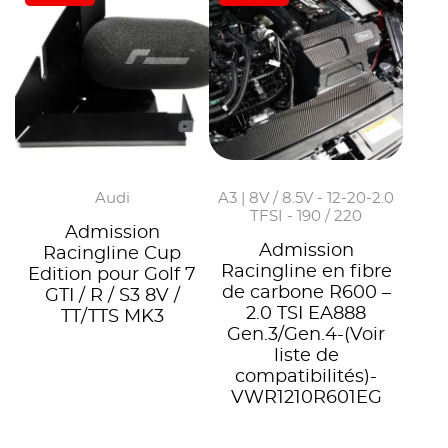
Audi
A3 | 8V / 8.5V - 12-20-2.0
TFSI - 190 / 220
Admission
Admission
Racingline Cup
Racingline en fibre
Edition pour Golf 7
de carbone R600 –
GTI / R / S3 8V /
2.0 TSI EA888
TT/TTS MK3
Gen.3/Gen.4-(Voir
liste de
compatibilités)-
VWR1210R601EG