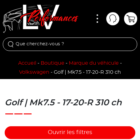
Menu
Mon comp
Pan
Accueil
-
Boutique
-
Marque du véhicule
-
Volkswagen
-
Golf | Mk7.5 - 17-20-R 310 ch
Golf | Mk7.5 - 17-20-R 310 ch
Ouvrir les filtres