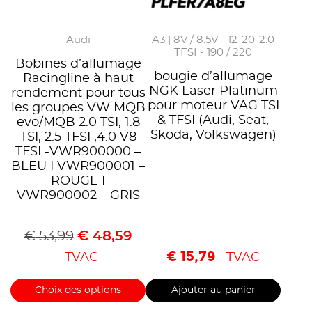
Audi
A3 | 8V / 8.5V - 12-20-2.0
TFSI - 190 / 220
Bobines d’allumage
bougie d’allumage
Racingline à haut
NGK Laser Platinum
rendement pour tous
pour moteur VAG TSI
les groupes VW MQB
& TFSI (Audi, Seat,
evo/MQB 2.0 TSI, 1.8
Skoda, Volkswagen)
TSI, 2.5 TFSI ,4.0 V8
TFSI -VWR900000 –
BLEU I VWR900001 –
ROUGE I
VWR900002 – GRIS
€
53,99
€
48,59
€
15,79
TVAC
TVAC
Choix des options
Ajouter au panier