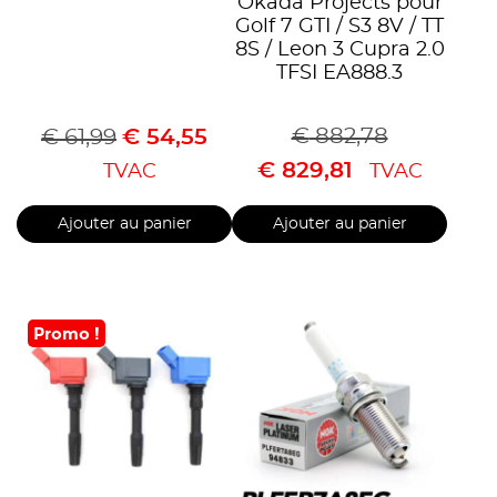
Okada Projects pour
Golf 7 GTI / S3 8V / TT
8S / Leon 3 Cupra 2.0
TFSI EA888.3
€
882,78
€
61,99
€
54,55
€
829,81
TVAC
TVAC
Ajouter au panier
Ajouter au panier
Promo !