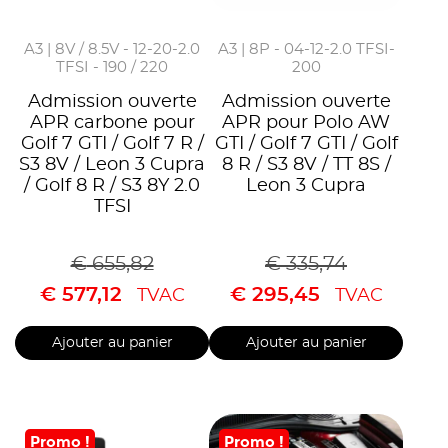
A3 | 8V / 8.5V - 12-20-2.0
A3 | 8P - 04-12-2.0 TFSI-
TFSI - 190 / 220
200
Admission ouverte
Admission ouverte
APR carbone pour
APR pour Polo AW
Golf 7 GTI / Golf 7 R /
GTI / Golf 7 GTI / Golf
S3 8V / Leon 3 Cupra
8 R / S3 8V / TT 8S /
/ Golf 8 R / S3 8Y 2.0
Leon 3 Cupra
TFSI
€
655,82
€
335,74
€
577,12
€
295,45
TVAC
TVAC
Ajouter au panier
Ajouter au panier
Promo !
Promo !