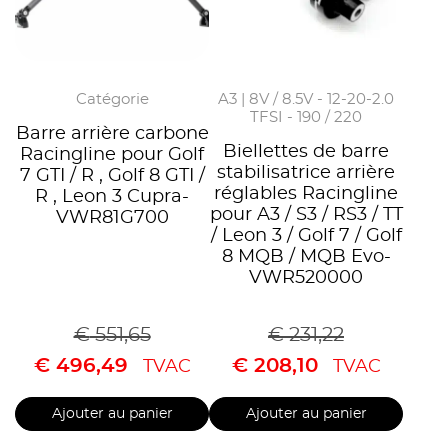
Catégorie
A3 | 8V / 8.5V - 12-20-2.0
TFSI - 190 / 220
Barre arrière carbone
Biellettes de barre
Racingline pour Golf
stabilisatrice arrière
7 GTI / R , Golf 8 GTI /
réglables Racingline
R , Leon 3 Cupra-
pour A3 / S3 / RS3 / TT
VWR81G700
/ Leon 3 / Golf 7 / Golf
8 MQB / MQB Evo-
VWR520000
€
551,65
€
231,22
€
496,49
€
208,10
TVAC
TVAC
Ajouter au panier
Ajouter au panier