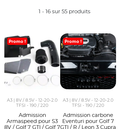
1 - 16 sur 55 produits
Promo !
Promo !
A3 | 8V / 8.5V - 12-20-2.0
A3 | 8V / 8.5V - 12-20-2.0
TFSI - 190 / 220
TFSI - 190 / 220
Admission
Admission carbone
Armaspeed pour S3
Eventuri pour Golf 7
8V / Golf 7 GTI / Golf 7
GTI / R / Leon 3 Cupra