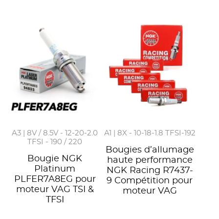
A3 | 8V / 8.5V - 12-20-2.0
A1 | 8X - 10-18-1.8 TFSI-192
TFSI - 190 / 220
Bougies d’allumage
Bougie NGK
haute performance
Platinum
NGK Racing R7437-
PLFER7A8EG pour
9 Compétition pour
moteur VAG TSI &
moteur VAG
TFSI