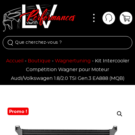
Menu
Mon comp
Pan
Accueil
-
Boutique
-
Wagnertuning
-
Kit Intercooler
Compétition Wagner pour Moteur
Audi/Volkswagen 1.8/2.0 TSI Gen.3 EA888 (MQB)
Promo !