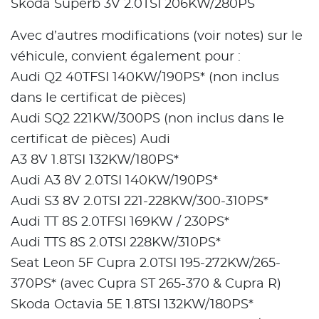
Skoda Superb 3V 2.0TSI 206KW/280PS
Avec d’autres modifications (voir notes) sur le
véhicule, convient également pour :
Audi Q2 40TFSI 140KW/190PS* (non inclus
dans le certificat de pièces)
Audi SQ2 221KW/300PS (non inclus dans le
certificat de pièces) Audi
A3 8V 1.8TSI 132KW/180PS*
Audi A3 8V 2.0TSI 140KW/190PS*
Audi S3 8V 2.0TSI 221-228KW/300-310PS*
Audi TT 8S 2.0TFSI 169KW / 230PS*
Audi TTS 8S 2.0TSI 228KW/310PS*
Seat Leon 5F Cupra 2.0TSI 195-272KW/265-
370PS* (avec Cupra ST 265-370 & Cupra R)
Skoda Octavia 5E 1.8TSI 132KW/180PS*