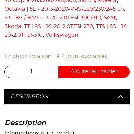
20-Cupra-265/280/290/300/310 ch
,
Moteur
,
Octavia | 5E - 2013-2020-VRS-220/230/245 ch
,
S3 | 8V / 8.5V - 13-20-2.0TFSI-300/310
,
Seat
,
Skoda
,
TT | 8S - 14-20-2.0TFSI-230
,
TTS | 8S - 14-
20-2.0TFSI-310
,
Volkswagen
En stock livraison 1 à 4 jours ouvrables
Ajouter au panier
DESCRIPTION
Description
Informations sur le produit