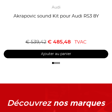
Audi
Akrapovic sound Kit pour Audi RS3 8Y
€
539,42
€
485,48
TVAC
Ajouter au panier
nos marques
Découvrez