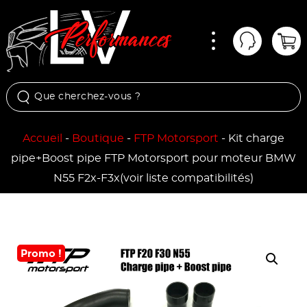
Menu
Mon comp
Pan
Accueil
-
Boutique
-
FTP Motorsport
-
Kit charge
pipe+Boost pipe FTP Motorsport pour moteur BMW
N55 F2x-F3x(voir liste compatibilités)
Promo !