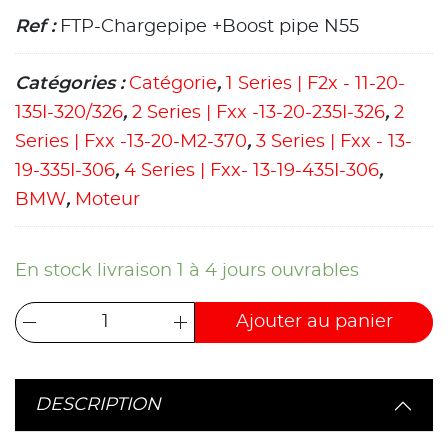
Ref :
FTP-Chargepipe +Boost pipe N55
Catégories :
Catégorie
,
1 Series | F2x - 11-20-
135I-320/326
,
2 Series | Fxx -13-20-235I-326
,
2
Series | Fxx -13-20-M2-370
,
3 Series | Fxx - 13-
19-335I-306
,
4 Series | Fxx- 13-19-435I-306
,
BMW
,
Moteur
En stock livraison 1 à 4 jours ouvrables
Ajouter au panier
DESCRIPTION