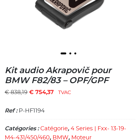
Kit audio Akrapovič pour
BMW F82/83 – OPF/GPF
€
838,19
€
754,37
TVAC
Ref :
P-HF1194
Catégories :
Catégorie
,
4 Series | Fxx- 13-19-
M4-431/450/460
,
BMW
,
Moteur