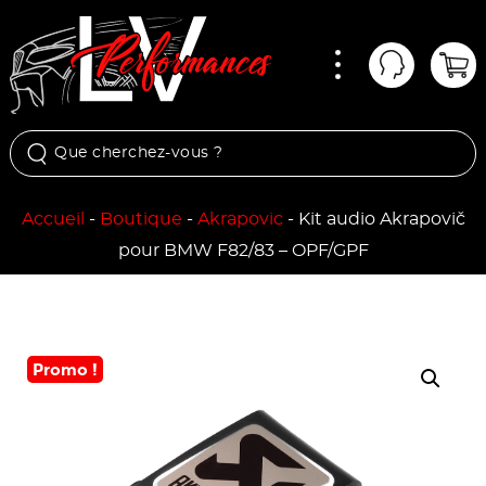
Menu
Mon comp
Pan
Accueil
-
Boutique
-
Akrapovic
-
Kit audio Akrapovič
pour BMW F82/83 – OPF/GPF
Promo !