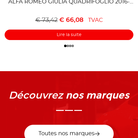
ALFA ROMEO GIULIA QUADRIFOGLIO 2016-
2020
€
73,42
€
66,08
TVAC
Lire la suite
nos marques
Découvrez
Toutes nos marques