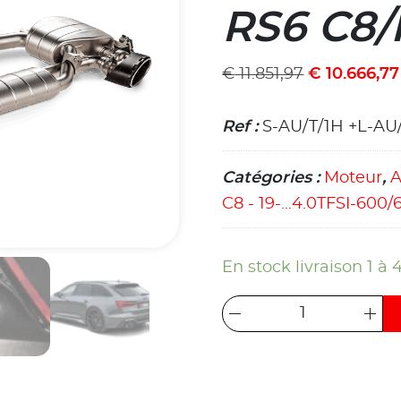
RS6 C8/
€
11.851,97
€
10.666,77
Ref :
S-AU/T/1H +L-AU/
Catégories :
Moteur
,
A
C8 - 19-...4.0TFSI-600/
En stock livraison 1 à 