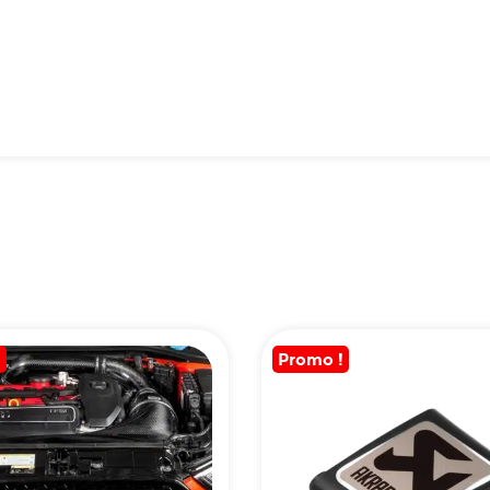
!
Promo !