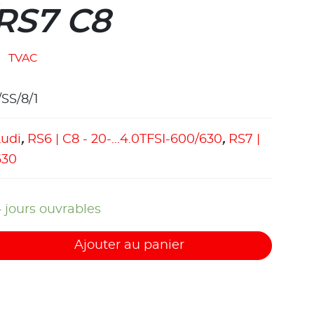
RS7 C8
TVAC
SS/8/1
udi
,
RS6 | C8 - 20-...4.0TFSI-600/630
,
RS7 |
630
4 jours ouvrables
Ajouter au panier