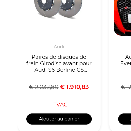
Audi
Paires de disques de
A
frein Girodisc avant pour
Eve
Audi S6 Berline C8
Quattro TDI
€
2.032,80
€
1.910,83
€
1
TVAC
Ajouter au panier