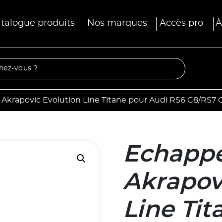
talogue produits
Nos marques
Accès pro
À
krapovic Evolution Line Titane pour Audi RS6 C8/RS7 
Echapp
Akrapov
Line Tit