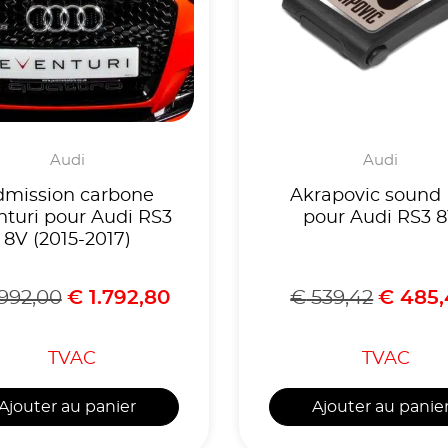
Audi
Audi
dmission carbone
Akrapovic sound 
nturi pour Audi RS3
pour Audi RS3 
8V (2015-2017)
.992,00
€
1.792,80
€
539,42
€
485,
TVAC
TVAC
Ajouter au panier
Ajouter au panie