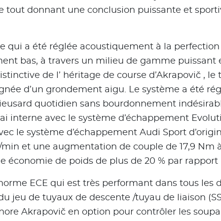
u, le tout donnant une conclusion puissante et spor
e qui a été réglée acoustiquement à la perfectio
ement bas, à travers un milieu de gamme puissant
tinctive de l’ héritage de course d’Akrapovič , le t
née d’un grondement aigu. Le système a été réglé
eusard quotidien sans bourdonnement indésirable 
sai interne avec le système d’échappement Evoluti
ec le système d’échappement Audi Sport d’origine
tr/min et une augmentation de couple de 17,9 Nm à
ne économie de poids de plus de 20 % par rapport 
a norme ECE qui est très performant dans tous les
du jeu de tuyaux de descente /tuyau de liaison (SS
onore Akrapovič en option pour contrôler les sou