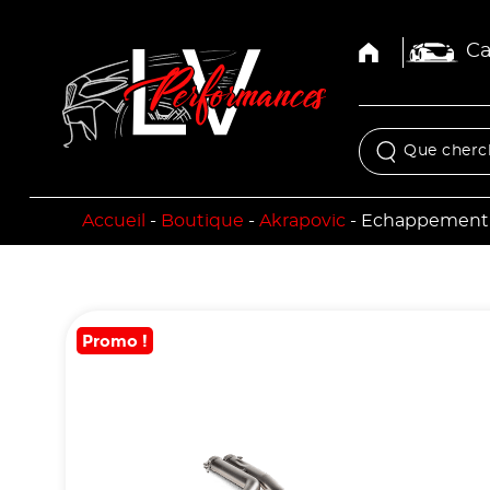
Ca
Accueil
-
Boutique
-
Akrapovic
-
Echappement A
Promo !