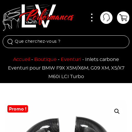
Menu
Mon comp
Pan
Accueil
-
Boutique
-
Eventuri
-
Inlets carbone
Eventuri pour BMW F9X X5M/X6M, G09 XM, X5/X7
M60i LCI Turbo
Promo !