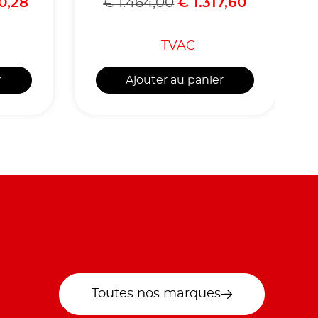
0,28
€
1.464,00
€
1.317,60
TVAC
r
Ajouter au panier
Toutes nos marques