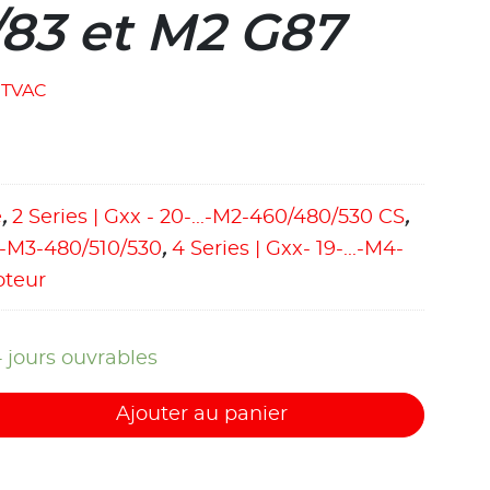
83 et M2 G87
TVAC
e
,
2 Series | Gxx - 20-...-M2-460/480/530 CS
,
...-M3-480/510/530
,
4 Series | Gxx- 19-...-M4-
teur
4 jours ouvrables
Ajouter au panier