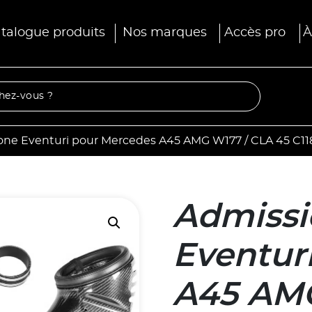
talogue produits
Nos marques
Accès pro
À
one Eventuri pour Mercedes A45 AMG W177 / CLA 45 C11
Admissi
Eventur
A45 AMG