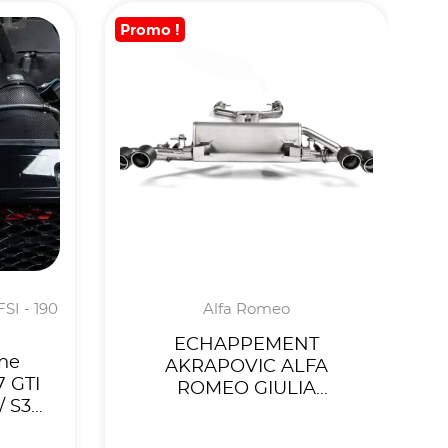
Promo !
FSI - 190
Alfa Romeo
ECHAPPEMENT
ne
AKRAPOVIC ALFA
7 GTI
ROMEO GIULIA
/ S3
QUADRIFOGLIO (2016-
2020)- LIGNE CAT-BACK