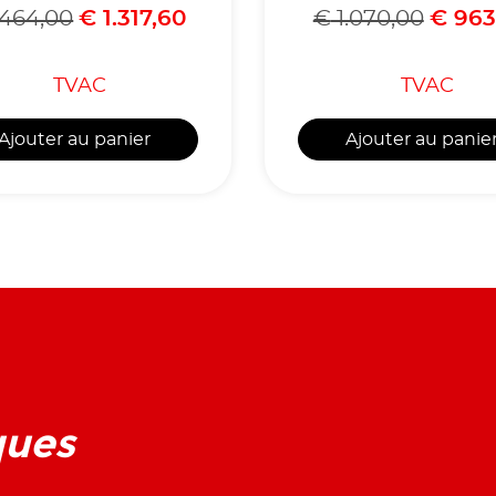
.464,00
€
1.317,60
€
1.070,00
€
963
TVAC
TVAC
Ajouter au panier
Ajouter au panie
ques