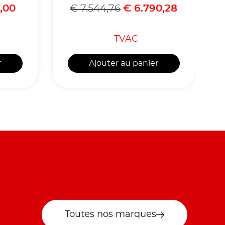
À VALVES
,00
€
7.544,76
€
6.790,28
TVAC
r
Ajouter au panier
Toutes nos marques