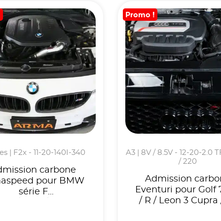
!
Promo !
ies | F2x - 11-20-140I-340
A3 | 8V / 8.5V - 12-20-2.0 T
/ 220
dmission carbone
Admission carbo
aspeed pour BMW
Eventuri pour Golf 
série F
/ R / Leon 3 Cupra 
140/M240/M340
8V
440 -moteur B58