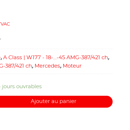
TVAC
T
e
,
A Class | W177 - 18-...-45 AMG-387/421 ch
,
MG-387/421 ch
,
Mercedes
,
Moteur
4 jours ouvrables
Ajouter au panier