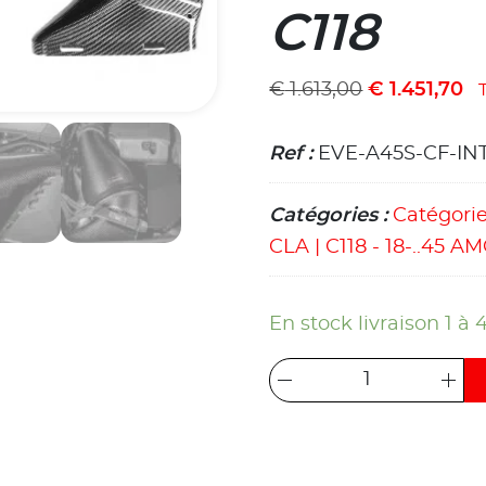
C118
€
1.613,00
€
1.451,70
Ref :
EVE-A45S-CF-IN
Catégories :
Catégori
CLA | C118 - 18-..45 A
En stock livraison 1 à 