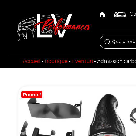
Ca
Accueil
-
Boutique
-
Eventuri
-
Admission carb
Promo !