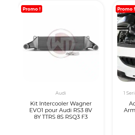
Promo !
Promo 
Audi
1 Ser
Kit Intercooler Wagner
A
EVO1 pour Audi RS3 8V
Arm
8Y TTRS 8S RSQ3 F3
M
/m