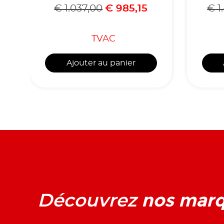
€
1.037,00
€
985,15
€
1
TVAC
Ajouter au panier
nos mar
Découvrez