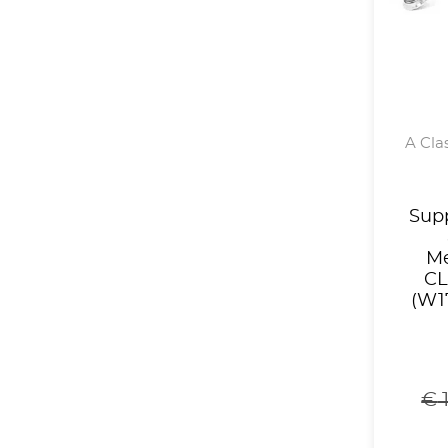
A Clas
Supp
Me
CL
(W17
€
1