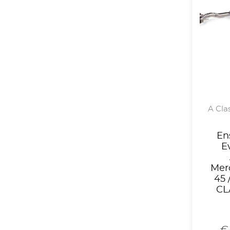
A Clas
En
E
Mer
45 
CLA
€