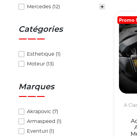
Véhicules
Mercedes
(12)
Promo 
Catégories
Catégories
Esthetique
(1)
Moteur
(13)
Marques
A Clas
Marques
Akrapovic
(7)
A
Armaspeed
(1)
Eventuri
(1)
M