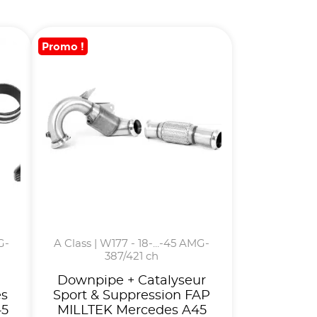
Promo !
G-
A Class | W177 - 18-...-45 AMG-
387/421 ch
Downpipe + Catalyseur
es
Sport & Suppression FAP
45
MILLTEK Mercedes A45