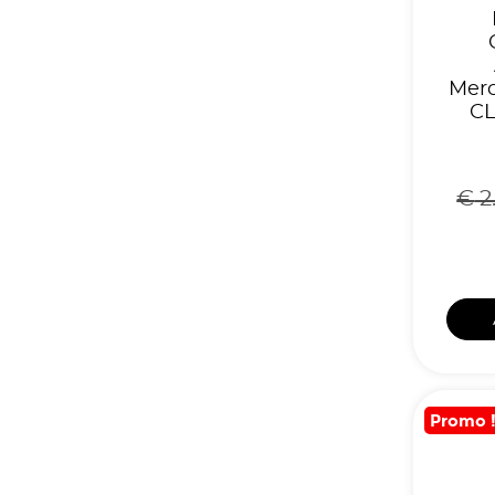
Merc
CL
€
2
Promo 