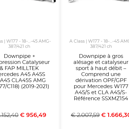
s | W177 - 18-...-45 AMG-
A Class | W177 - 18-...-45 AM
387/421 ch
387/421 ch
Downpipe +
Downpipe à gros
ression Catalyseur
alésage et catalyseur
& FAP MILLTEK
sport à haut débit –
rcedes A45 A45S
Comprend une
A45 CLA45S AMG
dérivation OPF/GPF
7/C118) (2019-2021)
pour Mercedes W177
A45/S et CLA A45/S-
Référence SSXMZ154
.152,40
€
956,49
€
2.007,59
€
1.666,3