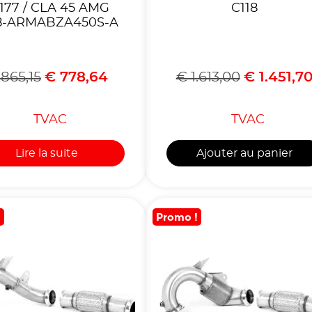
77 / CLA 45 AMG
C118
8-ARMABZA450S-A
865,15
€
778,64
€
1.613,00
€
1.451,7
TVAC
TVAC
Lire la suite
Ajouter au panier
!
Promo !