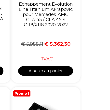
Echappement Evolution
s
Line Titanium Akrapovic
s
pour Mercedes-AMG
LA
CLA 45 / CLA 45 S
C118/X118 2020-2022
€
5.958,11
€
5.362,30
TVAC
Ajouter au panier
Promo !