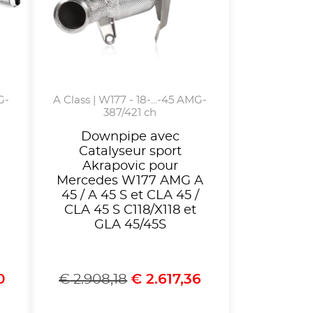
G-
A Class | W177 - 18-...-45 AMG-
387/421 ch
Downpipe avec
Catalyseur sport
Akrapovic pour
Mercedes W177 AMG A
45 / A 45 S et CLA 45 /
CLA 45 S C118/X118 et
GLA 45/45S
0
€
2.908,18
€
2.617,36