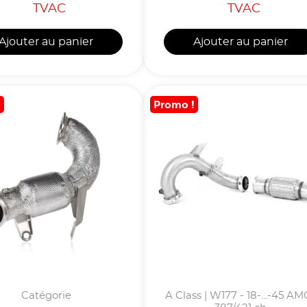
TVAC
TVAC
Ajouter au panier
Ajouter au panier
!
Promo !
Catégorie
A Class | W177 - 18-...-45 AM