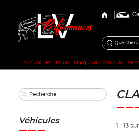
Ca
Accueil
-
Boutique
-
Marque du véhicule
-
Mer
Recherche
CLA 
Rechercher
Véhicules
1 - 13 su