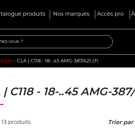
talogue produits
Nos marques
Accès pro
À
cedes
-
CLA | C118 - 18-..45 AMG-387/421 ch
| C118 - 18-..45 AMG-387
r 13 produits
Trier par