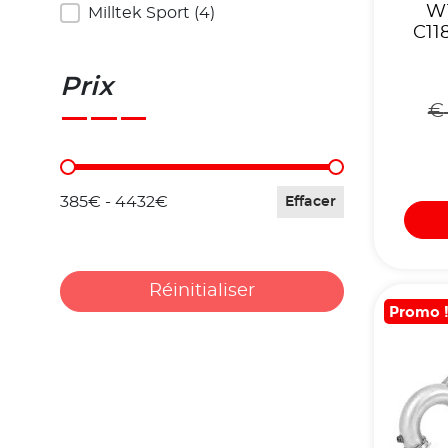
W1
Milltek Sport
(4)
C11
Prix
€
Prix
385€ - 4432€
Effacer
Réinitialiser
Promo 