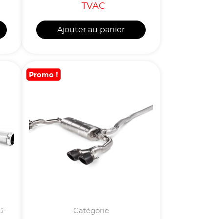
TVAC
Ajouter au panier
Promo !
G-
Catégorie