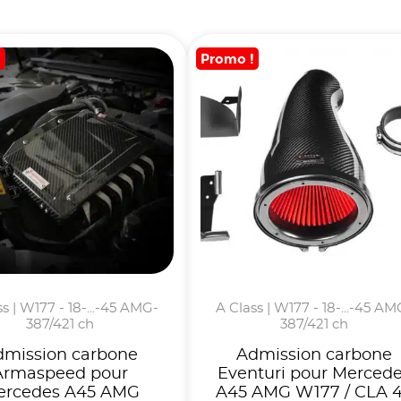
!
Promo !
s | W177 - 18-...-45 AMG-
A Class | W177 - 18-...-45 AM
387/421 ch
387/421 ch
dmission carbone
Admission carbone
Armaspeed pour
Eventuri pour Merced
ercedes A45 AMG
A45 AMG W177 / CLA 