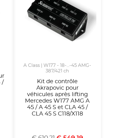
A Class | W177 - 18-...-45 AMG-
387/421 ch
ur
Kit de contrôle
 /
Akrapovic pour
véhicules après lifting
Mercedes W177 AMG A
45 / A 45 S et CLA 45 /
CLA 45 S C118/X118
€
610,21
€
549,19