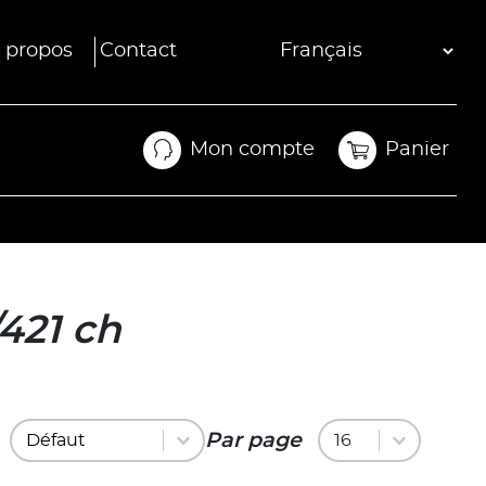
 propos
Contact
Mon compte
Panier
Mon compte
Panier
/421 ch
Trier par
Trier par
Par page
Trier par
Par page
Par page
16