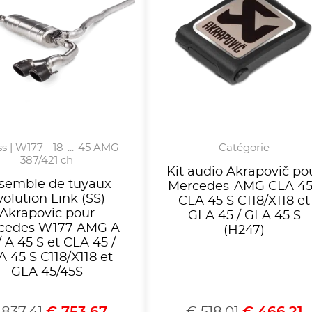
s | W177 - 18-...-45 AMG-
Catégorie
387/421 ch
Kit audio Akrapovič po
semble de tuyaux
Mercedes-AMG CLA 45
volution Link (SS)
CLA 45 S C118/X118 et
Akrapovic pour
GLA 45 / GLA 45 S
cedes W177 AMG A
(H247)
/ A 45 S et CLA 45 /
 45 S C118/X118 et
GLA 45/45S
837,41
€
753,67
€
518,01
€
466,21