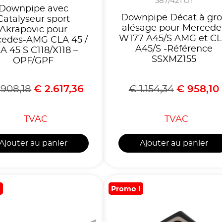
387/421 ch
Downpipe avec
Downpipe Décat à gro
Catalyseur sport
alésage pour Mercede
Akrapovic pour
W177 A45/S AMG et C
edes-AMG CLA 45 /
A45/S -Référence
A 45 S C118/X118 –
SSXMZ155
OPF/GPF
.908,18
€
2.617,36
€
1.154,34
€
958,10
TVAC
TVAC
Ajouter au panier
Ajouter au panier
!
Promo !