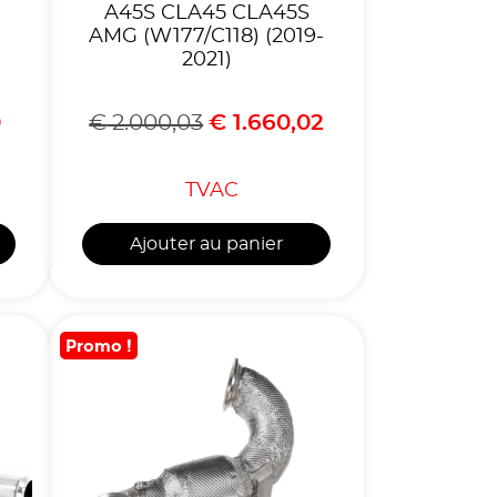
A45S CLA45 CLA45S
AMG (W177/C118) (2019-
2021)
0
€
2.000,03
€
1.660,02
TVAC
Ajouter au panier
Promo !