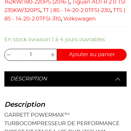
162KW/180-220PS (2016-)
,
Tiguan AD1 R 2.0 TSI
235KW/320PS
,
TT | 8S - 14-20-2.0TFSI-230
,
TTS |
8S - 14-20-2.0TFSI-310
,
Volkswagen
En stock livraison 1 à 4 jours ouvrables
Ajouter au panier
DESCRIPTION
Description
GARRETT POWERMAX™
TURBOCOMPRESSEUR DE PERFORMANCE