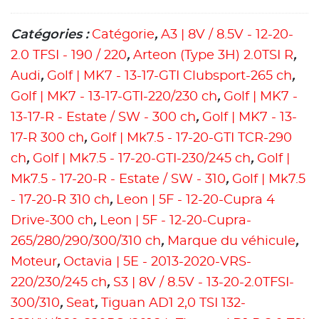
Catégories :
Catégorie
,
A3 | 8V / 8.5V - 12-20-
2.0 TFSI - 190 / 220
,
Arteon (Type 3H) 2.0TSI R
,
Audi
,
Golf | MK7 - 13-17-GTI Clubsport-265 ch
,
Golf | MK7 - 13-17-GTI-220/230 ch
,
Golf | MK7 -
13-17-R - Estate / SW - 300 ch
,
Golf | MK7 - 13-
17-R 300 ch
,
Golf | Mk7.5 - 17-20-GTI TCR-290
ch
,
Golf | Mk7.5 - 17-20-GTI-230/245 ch
,
Golf |
Mk7.5 - 17-20-R - Estate / SW - 310
,
Golf | Mk7.5
- 17-20-R 310 ch
,
Leon | 5F - 12-20-Cupra 4
Drive-300 ch
,
Leon | 5F - 12-20-Cupra-
265/280/290/300/310 ch
,
Marque du véhicule
,
Moteur
,
Octavia | 5E - 2013-2020-VRS-
220/230/245 ch
,
S3 | 8V / 8.5V - 13-20-2.0TFSI-
300/310
,
Seat
,
Tiguan AD1 2,0 TSI 132-