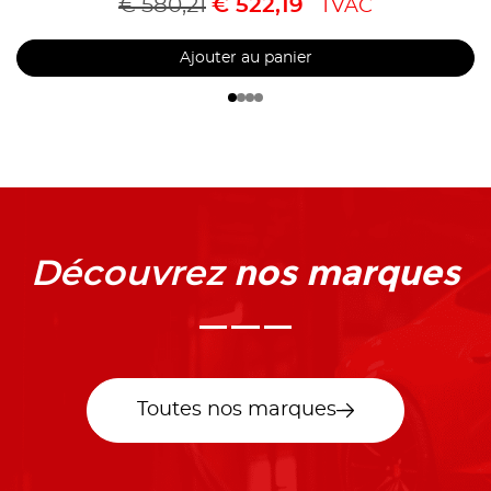
€
580,21
€
522,19
TVAC
Ajouter au panier
nos marques
Découvrez
Toutes nos marques