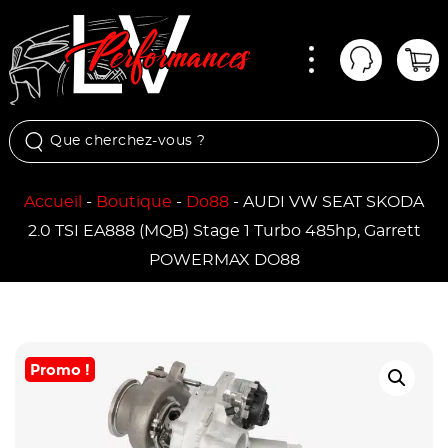
Menu
Mon comp
Pan
Accueil
-
Boutique
-
Do88
-
AUDI VW SEAT SKODA
2.0 TSI EA888 (MQB) Stage 1 Turbo 485hp, Garrett
POWERMAX DO88
Promo !