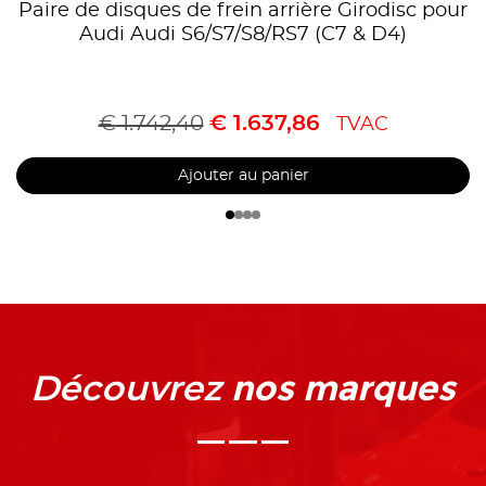
Paire de disques de frein arrière Girodisc pour
Audi Audi S6/S7/S8/RS7 (C7 & D4)
€
1.742,40
€
1.637,86
TVAC
Ajouter au panier
nos marques
Découvrez