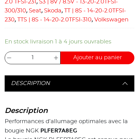
2.0 TFSI-231
,
S3 | 8V / 8.5V - 13-20-2.0TFSI-
300/310
,
Seat
,
Skoda
,
TT | 8S - 14-20-2.0TFSI-
230
,
TTS | 8S - 14-20-2.0TFSI-310
,
Volkswagen
En stock livraison 1 à 4 jours ouvrables
Ajouter au panier
DESCRIPTION
Description
Performances d’allumage optimales avec la
PLFER7A8EG
bougie NGK