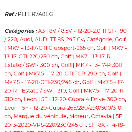
Ref :
PLFER7A8EG
Catégories :
A3 | 8V / 8.5V - 12-20-2.0 TFSI - 190
/ 220
,
Audi
,
AUDI TT 8S-245 Cv
,
Catégorie
,
Golf
| MK7 - 13-17-GTI Clubsport-265 ch
,
Golf | MK7 -
13-17-GTI-220/230 ch
,
Golf | MK7 - 13-17-R -
Estate / SW - 300 ch
,
Golf | MK7 - 13-17-R 300
ch
,
Golf | Mk7.5 - 17-20-GTI TCR-290 ch
,
Golf |
Mk7.5 - 17-20-GTI-230/245 ch
,
Golf | Mk7.5 - 17-
20-R - Estate / SW - 310
,
Golf | Mk7.5 - 17-20-R
310 ch
,
Leon | 5F - 12-20-Cupra 4 Drive-300 ch
,
Leon | 5F - 12-20-Cupra-265/280/290/300/310
ch
,
Marque du véhicule
,
Moteur
,
Octavia | 5E -
2013-2020-VRS-220/230/245 ch
,
S1 | 8X - 14-18-