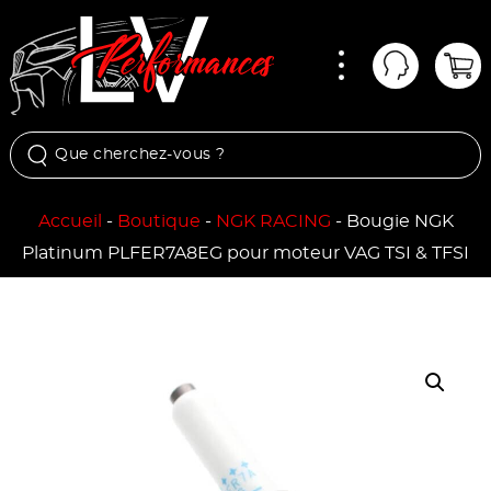
Menu
Mon comp
Pan
Accueil
-
Boutique
-
NGK RACING
-
Bougie NGK
Platinum PLFER7A8EG pour moteur VAG TSI & TFSI