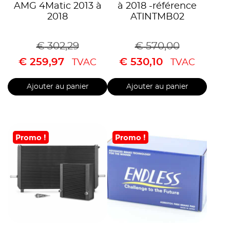
AMG 4Matic 2013 à
à 2018 -référence
2018
ATINTMB02
€
302,29
€
570,00
€
259,97
€
530,10
TVAC
TVAC
Ajouter au panier
Ajouter au panier
Promo !
Promo !