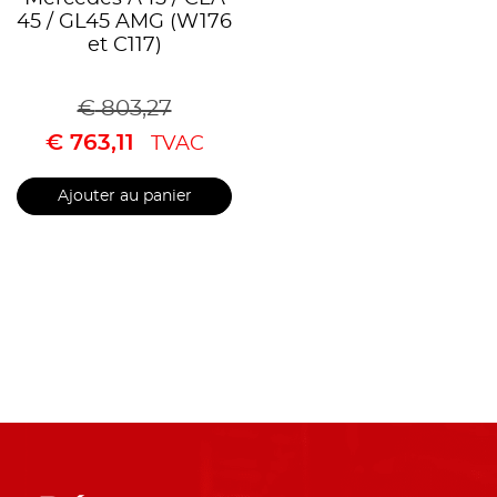
45 / GL45 AMG (W176
et C117)
€
803,27
€
763,11
TVAC
Ajouter au panier