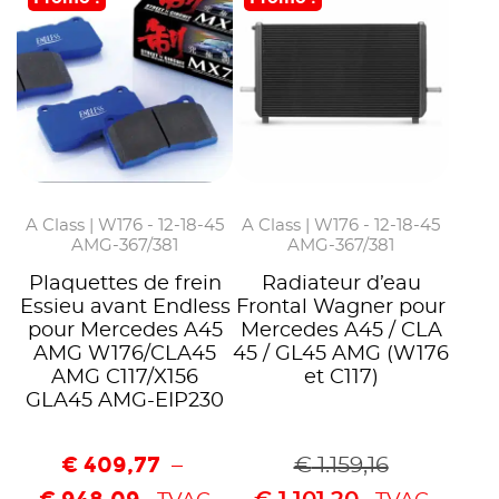
A Class | W176 - 12-18-45
A Class | W176 - 12-18-45
AMG-367/381
AMG-367/381
Plaquettes de frein
Radiateur d’eau
Essieu avant Endless
Frontal Wagner pour
pour Mercedes A45
Mercedes A45 / CLA
AMG W176/CLA45
45 / GL45 AMG (W176
AMG C117/X156
et C117)
GLA45 AMG-EIP230
€
409,77
–
€
1.159,16