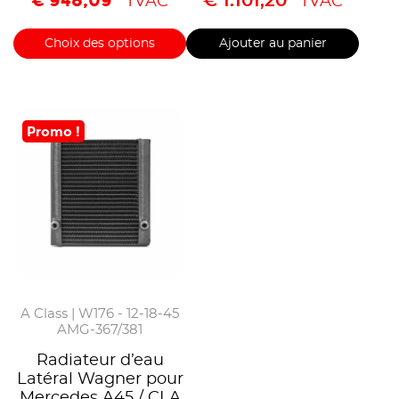
€
948,09
€
1.101,20
TVAC
TVAC
Choix des options
Ajouter au panier
Promo !
A Class | W176 - 12-18-45
AMG-367/381
Radiateur d’eau
Latéral Wagner pour
Mercedes A45 / CLA