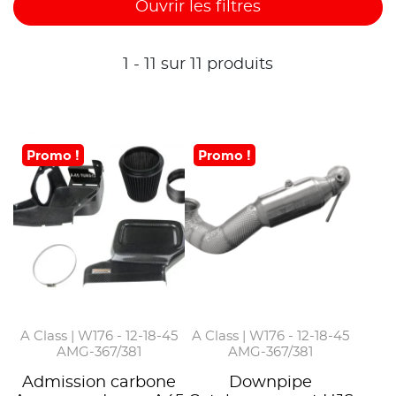
Ouvrir les filtres
1 - 11 sur 11 produits
Promo !
Promo !
A Class | W176 - 12-18-45
A Class | W176 - 12-18-45
AMG-367/381
AMG-367/381
Admission carbone
Downpipe