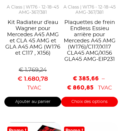
A Class | W176 - 12-18-45
A Class | W176 - 12-18-45
AMG-367/381
AMG-367/381
Kit Radiateur d’eau
Plaquettes de frein
Wagner pour
Endless Essieu
Mercedes A45 AMG
arrière pour
et CLA 45 AMG et
Mercedes A45 AMG
GLA A45 AMG (W176
(W176)/C117/X117
et C117 , X156)
CLA45 AMG/X156
GLA45 AMG-EIP231
€
1.769,24
€
385,66
–
€
1.680,78
€
860,85
TVAC
TVAC
Ajouter au panier
Choix des options
Promo !
Promo !