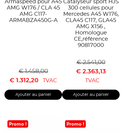
Armaspeed pour A45
Catalyseur sport HJS
AMG W176 / CLA 45
300 cellules pour
AMG C117-
Mercedes A45 W176,
ARMABZA450G-A
CLA45 C117, GLA45
AMG X156 ,
Homologue
CE,référence
90817000
€
2.541,00
€
1.458,00
€
2.363,13
€
1.312,20
TVAC
TVAC
Ajouter au panier
Ajouter au panier
Promo !
Promo !