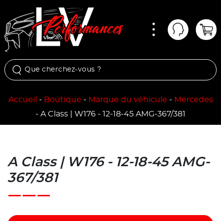
Menu
Mon comp
Pan
Accueil
-
Boutique
-
Marque du véhicule
-
Mercedes
-
A Class | W176 - 12-18-45 AMG-367/381
A Class | W176 - 12-18-45 AMG-
367/381