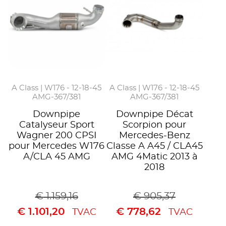
A Class | W176 - 12-18-45
A Class | W176 - 12-18-45
AMG-367/381
AMG-367/381
Downpipe
Downpipe Décat
Catalyseur Sport
Scorpion pour
Wagner 200 CPSI
Mercedes-Benz
pour Mercedes W176
Classe A A45 / CLA45
A/CLA 45 AMG
AMG 4Matic 2013 à
2018
€
1.159,16
€
905,37
€
1.101,20
€
778,62
TVAC
TVAC