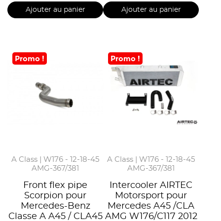
Ajouter au panier
Ajouter au panier
Promo !
Promo !
A Class | W176 - 12-18-45
A Class | W176 - 12-18-45
AMG-367/381
AMG-367/381
Front flex pipe
Intercooler AIRTEC
Scorpion pour
Motorsport pour
Mercedes-Benz
Mercedes A45 /CLA
Classe A A45 / CLA45
AMG W176/C117 2012