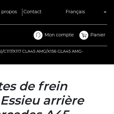
 propos
Contact
Mon compte
Panier
Mon compte
Panier
76)/C117/X117 CLA45 AMG/X156 GLA45 AMG-
es de frein
Essieu arrière