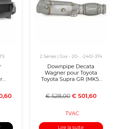
GTS
2 Series | Gxx - 20-...-240I-374
r
Downpipe Decata
Wagner pour Toyota
r
Toyota Supra GR (MK5)
era
et BMW série G moteur
B58
0,60
€
528,00
€
501,60
TVAC
r
Lire la suite