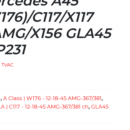
rcedes A45
76)/C117/X117
AMG/X156 GLA45
P231
TVAC
e
,
A Class | W176 - 12-18-45 AMG-367/381
,
A | C117 - 12-18-45 AMG-367/381 ch
,
GLA45