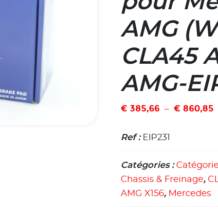
pour Me
AMG (W1
CLA45 
AMG-EI
€
385,66
€
860,85
–
Ref :
EIP231
Catégories :
Catégori
Chassis & Freinage
,
CL
AMG X156
,
Mercedes