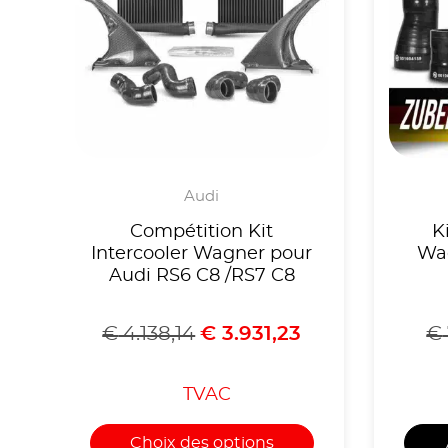
Audi
Compétition Kit
K
Intercooler Wagner pour
Wag
Audi RS6 C8 /RS7 C8
€
4.138,14
€
3.931,23
€
TVAC
Choix des options