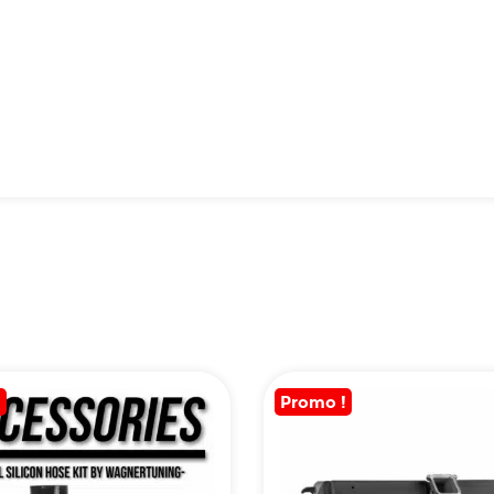
!
Promo !