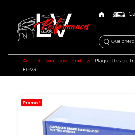
Ca
Accueil
-
Boutique
-
Endless
-
Plaquettes de f
EIP231
Promo !