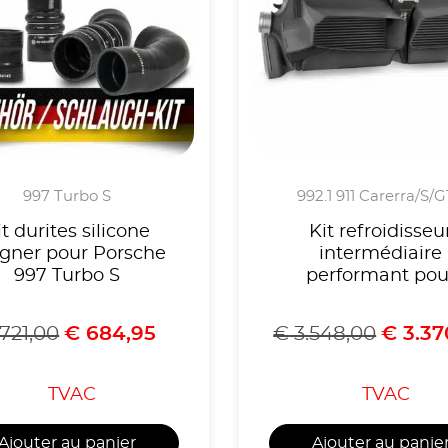
997 Turbo S
992.1 911 Carerra/S/
it durites silicone
Kit refroidisseu
ner pour Porsche
intermédiaire
997 Turbo S
performant pou
Porsche 992 Carr
721,00
€
684,95
€
3.548,00
€
3.37
TVAC
TVAC
Ajouter au panier
Ajouter au panie