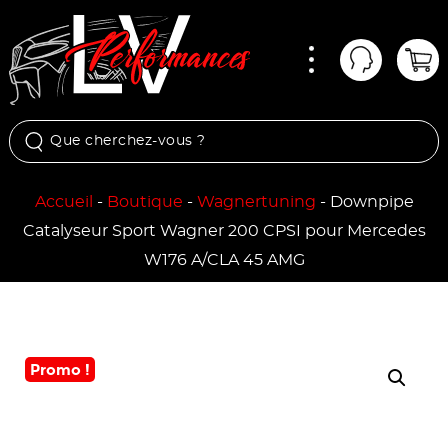
Menu
Mon comp
Pan
Accueil
-
Boutique
-
Wagnertuning
-
Downpipe
Catalyseur Sport Wagner 200 CPSI pour Mercedes
W176 A/CLA 45 AMG
Promo !