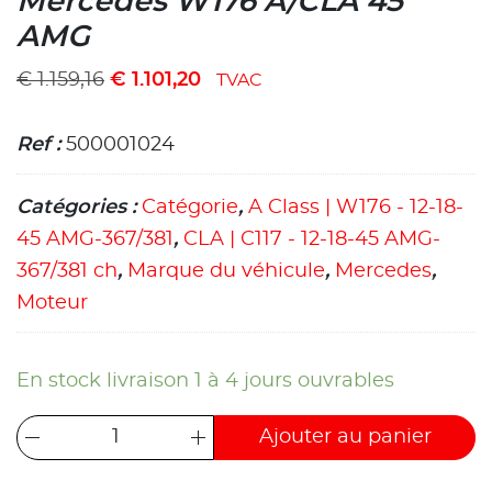
Mercedes W176 A/CLA 45
AMG
€
1.159,16
€
1.101,20
TVAC
Ref :
500001024
Catégories :
Catégorie
,
A Class | W176 - 12-18-
45 AMG-367/381
,
CLA | C117 - 12-18-45 AMG-
367/381 ch
,
Marque du véhicule
,
Mercedes
,
Moteur
En stock livraison 1 à 4 jours ouvrables
Ajouter au panier