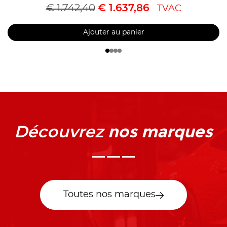
€
1.742,40
€
1.637,86
TVAC
Ajouter au panier
nos marques
Découvrez
Toutes nos marques