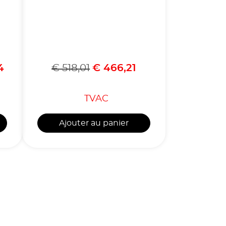
4
€
518,01
€
466,21
TVAC
Ajouter au panier