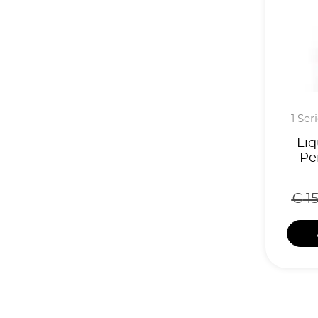
1 Ser
Liq
Pe
€
15