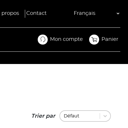
 propos
Contact
Mon compte
Panier
Mon compte
Panier
Trier par
Trier par
Trier par
Trier par