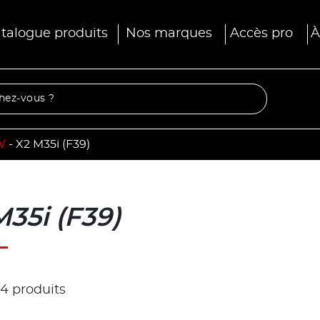
talogue produits
Nos marques
Accès pro
À
W
-
X2 M35i (F39)
M35i (F39)
r 4 produits