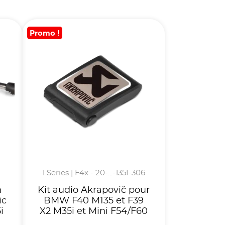
Promo !
1 Series | F4x - 20-...-135I-306
n
Kit audio Akrapovič pour
ic
BMW F40 M135 et F39
i
X2 M35i et Mini F54/F60