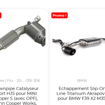
!
Promo !
ies | F4x - 20-...-135I-306
BMW
wnpipe Catalyseur
Echappement Slip-O
ort HJS pour MINI
Line Titanium Akrapov
oper S (avec OPF),
pour BMW F39 X2 M35
hn Cooper Works,