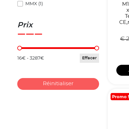
MMX
(1)
M1
T
CE,
Prix
€
2
Prix
16€ - 3287€
Effacer
Réinitialiser
Promo 