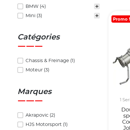
Véhicules
BMW
(4)
Mini
(3)
Promo 
Catégories
Catégories
Chassis & Freinage
(1)
Moteur
(3)
Marques
1 Ser
Do
Marques
Akrapovic
(2)
sp
Co
HJS Motorsport
(1)
Jo