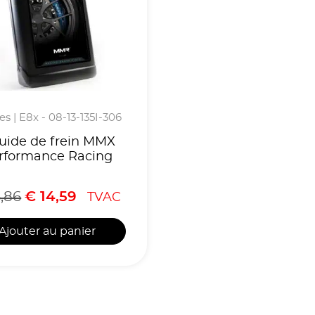
ies | E8x - 08-13-135I-306
uide de frein MMX
rformance Racing
,86
€
14,59
TVAC
Ajouter au panier