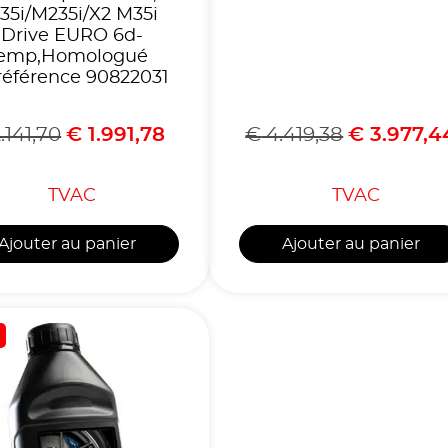
35i/M235i/X2 M35i
xDrive EURO 6d-
emp,Homologué
référence 90822031
.141,70
€
1.991,78
€
4.419,38
€
3.977,4
TVAC
TVAC
Ajouter au panier
Ajouter au panier
!