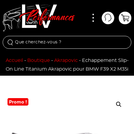
Menu
Mon comp
Pan
Accueil
-
Boutique
-
Akrapovic
-
Echappement Slip-
On Line Titanium Akrapovic pour BMW F39 X2 M35i
Promo !