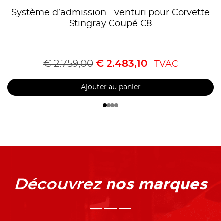
Système d’admission Eventuri pour Corvette
Stingray Coupé C8
€
2.759,00
€
2.483,10
TVAC
Ajouter au panier
nos marques
Découvrez