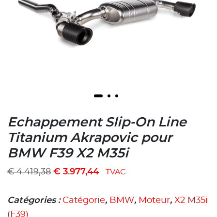
Echappement Slip-On Line
Titanium Akrapovic pour
BMW F39 X2 M35i
€
4.419,38
€
3.977,44
TVAC
Catégories :
Catégorie
,
BMW
,
Moteur
,
X2 M35i
(F39)