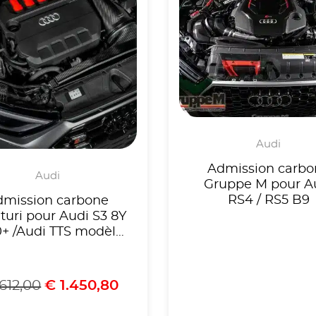
Audi
Admission carbo
Audi
Gruppe M pour A
RS4 / RS5 B9
dmission carbone
turi pour Audi S3 8Y
+ /Audi TTS modèle
2022 +
.612,00
€
1.450,80