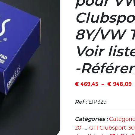
pour VW
Clubspo
8Y/VW T
Voir lis
-Référe
€
469,45
€
948,09
–
Ref :
EIP329
Catégories :
Catégori
20-...-GTI Clubsport-3