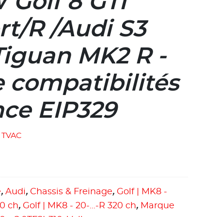
 Golf 8 GTI
rt/R /Audi S3
iguan MK2 R -
te compatibilités
nce EIP329
TVAC
e
,
Audi
,
Chassis & Freinage
,
Golf | MK8 -
00 ch
,
Golf | MK8 - 20-...-R 320 ch
,
Marque