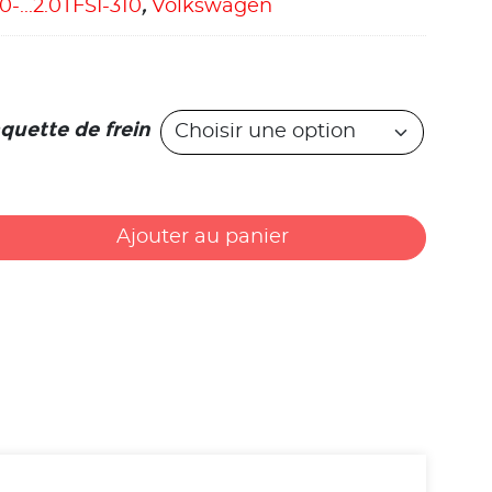
20-...2.0TFSI-310
,
Volkswagen
quette de frein
Ajouter au panier