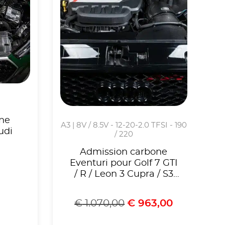
ne
A3 | 8V / 8.5V - 12-20-2.0 TFSI - 190
udi
/ 220
Admission carbone
Eventuri pour Golf 7 GTI
/ R / Leon 3 Cupra / S3
8V
€
1.070,00
€
963,00