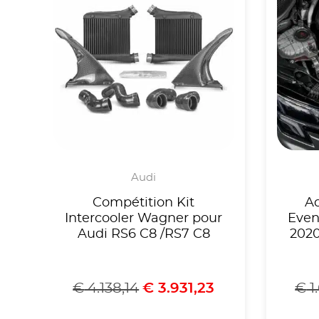
Audi
Compétition Kit
A
Intercooler Wagner pour
Even
Audi RS6 C8 /RS7 C8
2020
€
4.138,14
€
3.931,23
€
1