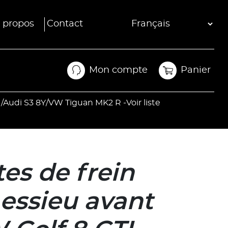
 propos
Contact
Mon compte
Panier
Mon compte
Panier
/Audi S3 8Y/VW Tiguan MK2 R -Voir liste
es de frein
 essieu avant