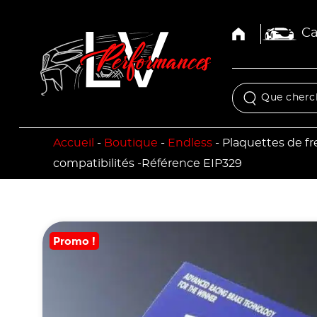
Ca
Accueil
-
Boutique
-
Endless
-
Plaquettes de fr
compatibilités -Référence EIP329
Promo !