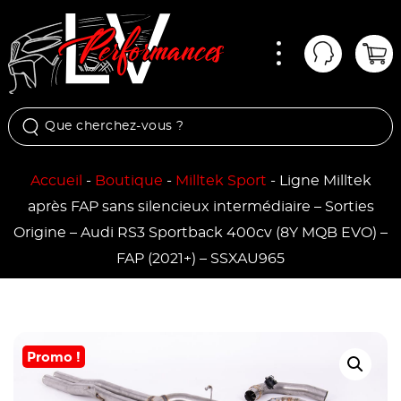
Menu
Mon comp
Pan
Accueil
-
Boutique
-
Milltek Sport
-
Ligne Milltek
après FAP sans silencieux intermédiaire – Sorties
Origine – Audi RS3 Sportback 400cv (8Y MQB EVO) –
FAP (2021+) – SSXAU965
Promo !