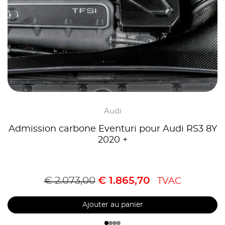
Audi
Admission carbone Eventuri pour Audi RS3 8Y
2020 +
€
2.073,00
€
1.865,70
TVAC
Ajouter au panier