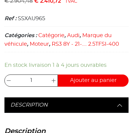
€
2.904,48
€
2.410,72
TVAC
Ref :
SSXAU965
Catégories :
Catégorie
,
Audi
,
Marque du
véhicule
,
Moteur
,
RS3 8Y - 21-.... 2.5TFSI-400
En stock livraison 1 à 4 jours ouvrables
Ajouter au panier
DESCRIPTION
Description