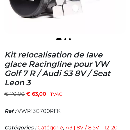
Kit relocalisation de lave
glace Racingline pour VW
Golf 7 R / Audi S3 8V / Seat
Leon 3
€
70,00
€
63,00
TVAC
Ref :
VWR13G700RFK
Catégories :
Catégorie
,
A3 | 8V / 8.5V - 12-20-