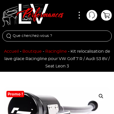
Menu
Mon comp
Pan
Accueil
-
Boutique
-
Racingline
-
Kit relocalisation de
lave glace Racingline pour VW Golf 7 R / Audi S3 8V /
Seat Leon 3
Promo !