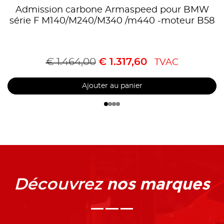
Admission carbone Armaspeed pour BMW
série F M140/M240/M340 /m440 -moteur B58
€
1.464,00
€
1.317,60
TVAC
Ajouter au panier
nos marques
Découvrez