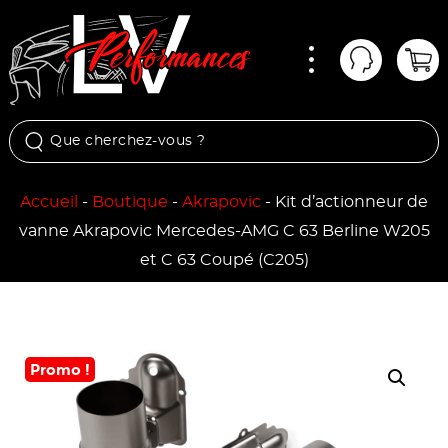
Menu
Mon comp
Pan
Accueil
-
Boutique
-
Akrapovic
-
Kit d’actionneur de
vanne Akrapovic Mercedes-AMG C 63 Berline W205
et C 63 Coupé (C205)
Promo !