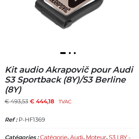
Kit audio Akrapovič pour Audi
S3 Sportback (8Y)/S3 Berline
(8Y)
€
493,53
€
444,18
TVAC
Ref :
P-HF1369
Catégories :
Catégorie
,
Audi
,
Moteur
,
S3 | 8Y -