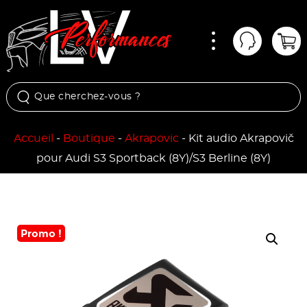
Menu
Mon comp
Pan
Accueil
-
Boutique
-
Akrapovic
-
Kit audio Akrapovič
pour Audi S3 Sportback (8Y)/S3 Berline (8Y)
Promo !