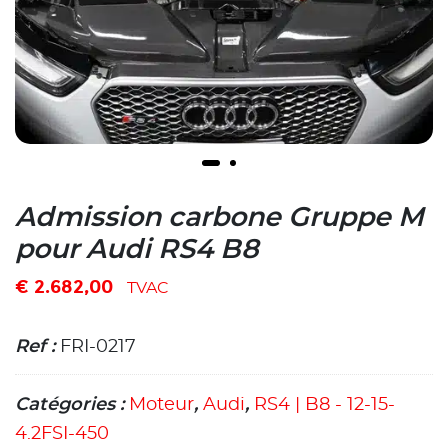
Admission carbone Gruppe M
pour Audi RS4 B8
€
2.682,00
TVAC
Ref :
FRI-0217
Catégories :
Moteur
,
Audi
,
RS4 | B8 - 12-15-
4.2FSI-450