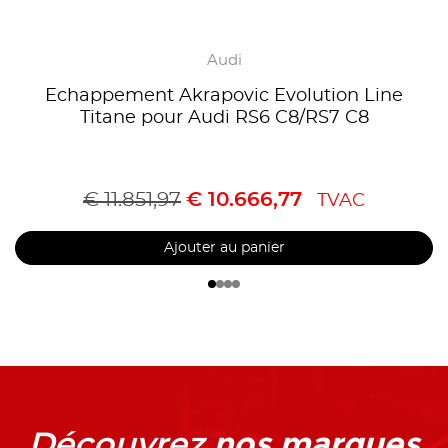
Audi
Echappement Akrapovic Evolution Line
Titane pour Audi RS6 C8/RS7 C8
€
11.851,97
€
10.666,77
TVAC
Ajouter au panier
nos marques
Découvrez