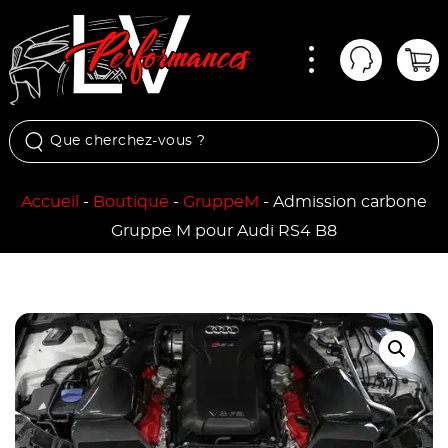
Menu
Mon comp
Pan
Accueil
-
Boutique
-
GruppeM
-
Admission carbone
Gruppe M pour Audi RS4 B8