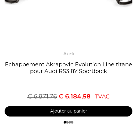
Audi
Echappement Akrapovic Evolution Line titane
pour Audi RS3 8Y Sportback
€
6.871,76
€
6.184,58
TVAC
Ajouter au panier