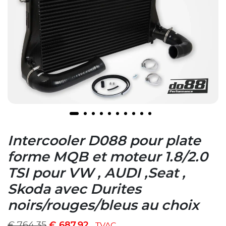
Intercooler D088 pour plate
forme MQB et moteur 1.8/2.0
TSI pour VW , AUDI ,Seat ,
Skoda avec Durites
noirs/rouges/bleus au choix
€
764,35
€
687,92
TVAC