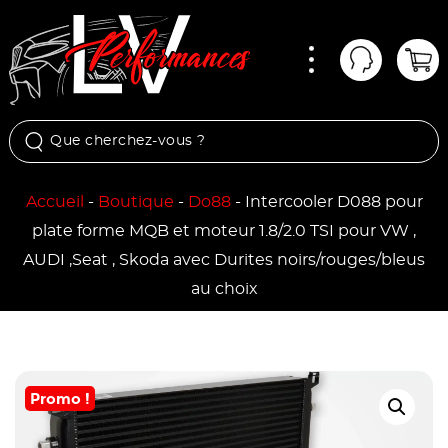
Menu
Mon comp
Pan
Accueil
-
Boutique
-
Do88
-
Intercooler D088 pour
plate forme MQB et moteur 1.8/2.0 TSI pour VW ,
AUDI ,Seat , Skoda avec Durites noirs/rouges/bleus
au choix
Promo !