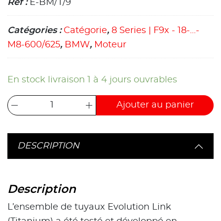
Ref :
E-BM/T/9
Catégories :
Catégorie
,
8 Series | F9x - 18-...-
M8-600/625
,
BMW
,
Moteur
En stock livraison 1 à 4 jours ouvrables
Ajouter au panier
DESCRIPTION
Description
L’ensemble de tuyaux Evolution Link