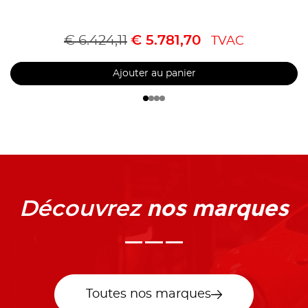
€
6.424,11
€
5.781,70
TVAC
Ajouter au panier
nos marques
Découvrez
Toutes nos marques