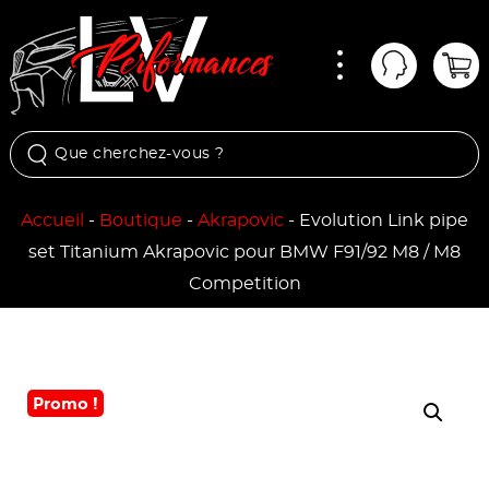
Menu
Mon comp
Pan
Accueil
-
Boutique
-
Akrapovic
-
Evolution Link pipe
set Titanium Akrapovic pour BMW F91/92 M8 / M8
Competition
Promo !