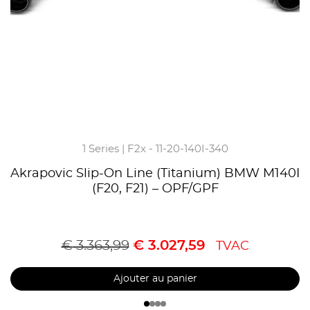
1 Series | F2x - 11-20-140I-340
Akrapovic Slip-On Line (Titanium) BMW M140I
(F20, F21) – OPF/GPF
€
3.363,99
€
3.027,59
TVAC
Ajouter au panier