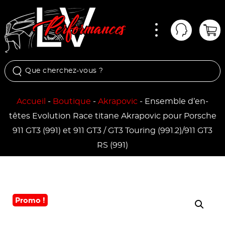
Menu
Mon comp
Pan
Accueil
-
Boutique
-
Akrapovic
-
Ensemble d’en-
têtes Evolution Race titane Akrapovic pour Porsche
911 GT3 (991) et 911 GT3 / GT3 Touring (991.2)/911 GT3
RS (991)
Promo !