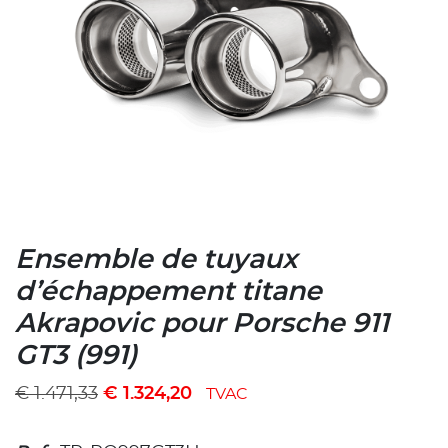
Ensemble de tuyaux
d’échappement titane
Akrapovic pour Porsche 911
GT3 (991)
€
1.471,33
€
1.324,20
TVAC