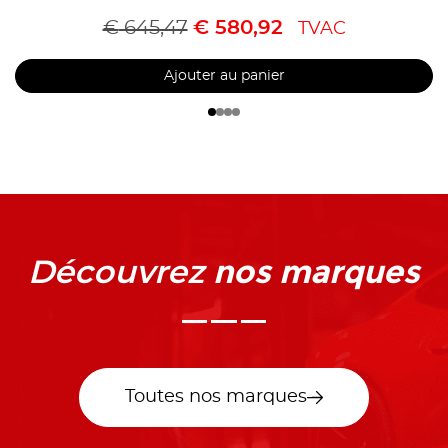
€
645,47
€
580,92
TVAC
Ajouter au panier
nos marques
Découvrez
Toutes nos marques