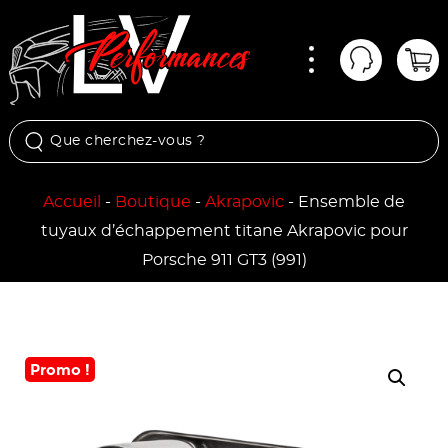
Menu
Mon comp
Pan
Accueil
-
Boutique
-
Akrapovic
-
Ensemble de
tuyaux d’échappement titane Akrapovic pour
Porsche 911 GT3 (991)
Promo !