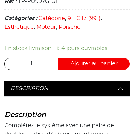
Ref :
TP-PO997GT3H
Catégories :
Catégorie
,
911 GT3 (991)
,
Esthetique
,
Moteur
,
Porsche
En stock livraison 1 à 4 jours ouvrables
Ajouter au panier
DESCRIPTION
Description
Complétez le système avec une paire de