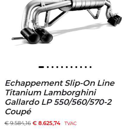
Echappement Slip-On Line
Titanium Lamborghini
Gallardo LP 550/560/570-2
Coupé
€
9.584,16
€
8.625,74
TVAC