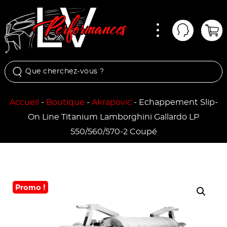
Menu
Mon comp
Pan
Accueil
-
Boutique
-
Akrapovic
-
Echappement Slip-
On Line Titanium Lamborghini Gallardo LP
550/560/570-2 Coupé
Promo !