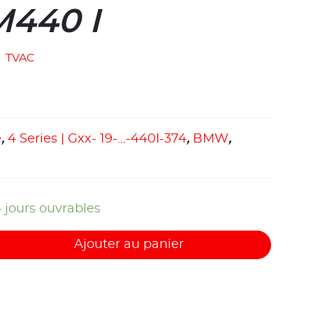
M440 I
TVAC
e
,
4 Series | Gxx- 19-...-440I-374
,
BMW
,
4 jours ouvrables
Ajouter au panier