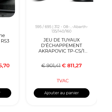
595 / 695 | 312 - 08-...-Abarth-
135/140/160
ne
JEU DE TUYAUX
 RS3
D’ÉCHAPPEMENT
AKRAPOVIC TP-CS/1
(CARBONE) ABARTH
500/500C
5,70
€
901,41
€
811,27
/595/595C/TURISMO
2008-2020
TVAC
r
Ajouter au panier