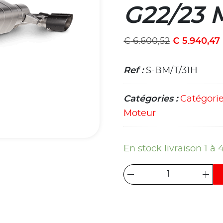
G22/23 
€
6.600,52
€
5.940,47
Ref :
S-BM/T/31H
Catégories :
Catégori
Moteur
En stock livraison 1 à 