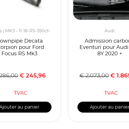
 | MK3 - 11-18-RS-350ch
Audi
ownpipe Decata
Admission carbo
corpion pour Ford
Eventuri pour Audi
Focus RS Mk3
8Y 2020 +
286,00
€
245,96
€
2.073,00
€
1.86
TVAC
TVAC
Ajouter au panier
Ajouter au panie