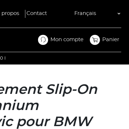
 propos
Contact
Mon compte
Panier
Mon compte
Panier
0 I
ment Slip-On
tanium
vic pour BMW