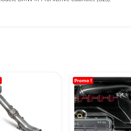
!
Promo !