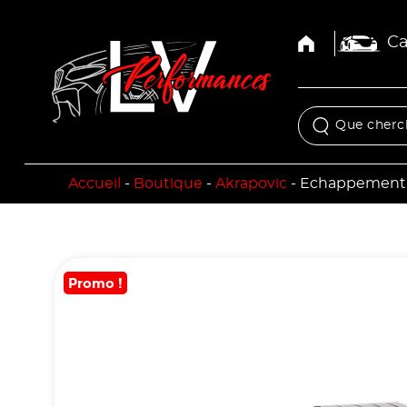
Ca
Accueil
-
Boutique
-
Akrapovic
-
Echappement S
Promo !