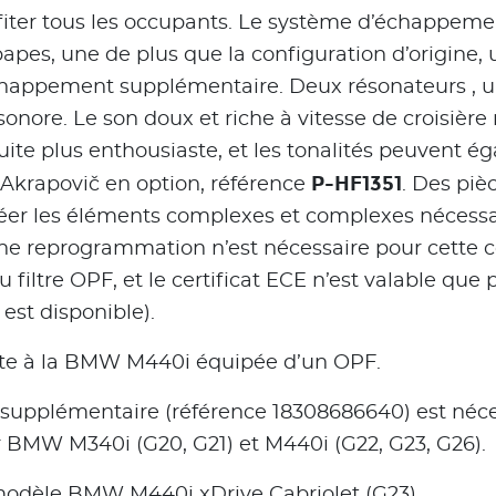
ofiter tous les occupants. Le système d’échappeme
pes, une de plus que la configuration d’origine, 
échappement supplémentaire. Deux résonateurs , u
 sonore. Le son doux et riche à vitesse de croisiè
uite plus enthousiaste, et les tonalités peuvent é
P-HF1351
e Akrapovič en option, référence
. Des piè
réer les éléments complexes et complexes nécessai
ne reprogrammation n’est nécessaire pour cette c
filtre OPF, et le certificat ECE n’est valable que p
est disponible).
pte à la BMW M440i équipée d’un OPF.
supplémentaire (référence 18308686640) est nécessa
BMW M340i (G20, G21) et M440i (G22, G23, G26).
modèle BMW M440i xDrive Cabriolet (G23).