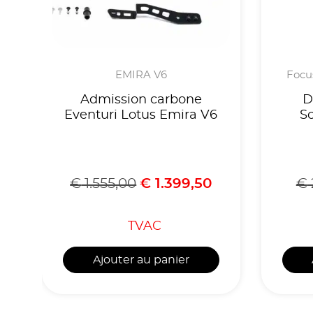
EMIRA V6
Focus
Admission carbone
D
Eventuri Lotus Emira V6
S
€
1.555,00
€
1.399,50
€
TVAC
Ajouter au panier