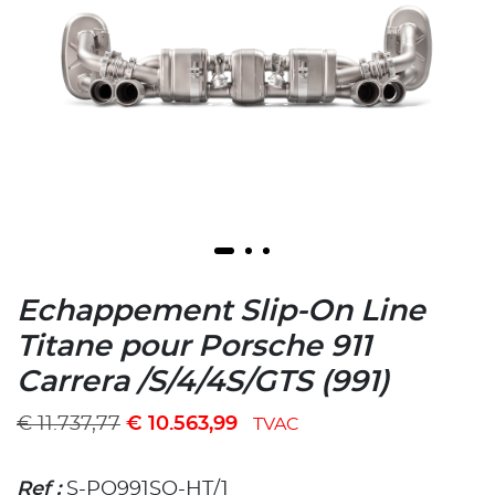
Echappement Slip-On Line
Titane pour Porsche 911
Carrera /S/4/4S/GTS (991)
€
11.737,77
€
10.563,99
TVAC
Ref :
S-PO991SO-HT/1