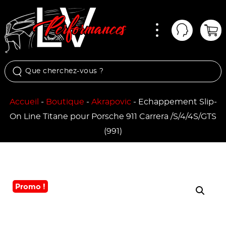
Menu
Mon comp
Pan
Accueil
-
Boutique
-
Akrapovic
-
Echappement Slip-
On Line Titane pour Porsche 911 Carrera /S/4/4S/GTS
(991)
Promo !