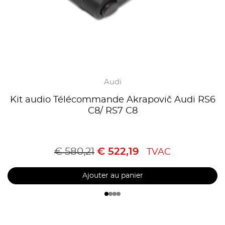
Audi
Kit audio Télécommande Akrapovič Audi RS6
C8/ RS7 C8
€
580,21
€
522,19
TVAC
Ajouter au panier