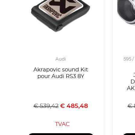
Audi
595 /
Akrapovic sound Kit
pour Audi RS3 8Y
D
AK
(
€
539,42
€
485,48
€
/5
TVAC