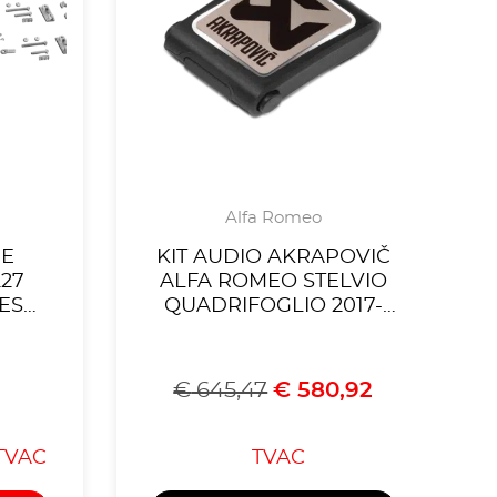
Alfa Romeo
GE
KIT AUDIO AKRAPOVIČ
27
ALFA ROMEO STELVIO
ES
QUADRIFOGLIO 2017-
 EN
2020
OMEO
GLIO
€
645,47
€
580,92
TVAC
TVAC