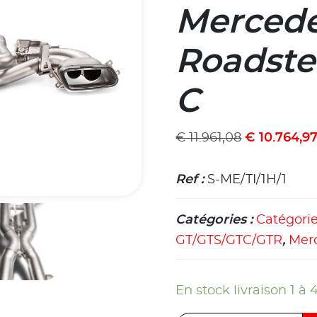
Merced
Roadster
C
€
11.961,08
€
10.764,9
Ref :
S-ME/TI/1H/1
Catégories :
Catégori
GT/GTS/GTC/GTR
,
Mer
En stock livraison 1 à 