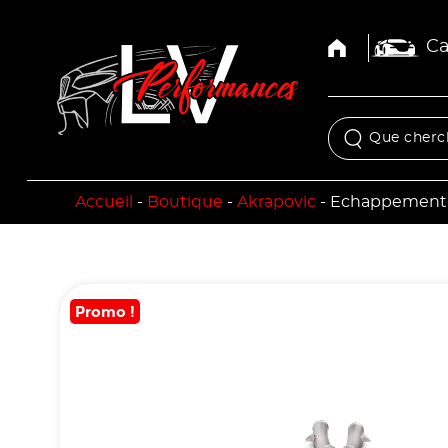
Ca
Accueil
-
Boutique
-
Akrapovic
-
Echappement E
Promo !