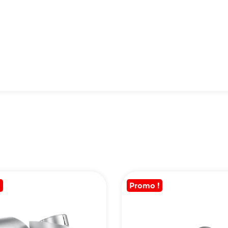
!
Promo !