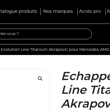
talogue produits
Nos marques
Accès pro
À
volution Line Titanium Akrapovic pour Mercedes-AMG C
Echappe
Line Ti
Akrapov