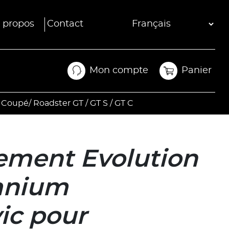
 propos
Contact
Mon compte
Panier
Mon compte
Panier
oupé/ Roadster GT / GT S / GT C
ment Evolution
tanium
ic pour