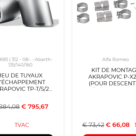
 695 | 312 - 08-...-Abarth-
Alfa Romeo
135/140/160
KIT DE MONTA
JEU DE TUYAUX
AKRAPOVIC P-X2
’ÉCHAPPEMENT
(POUR DESCENT
RAPOVIC TP-T/S/2
D’ÉCHAPPEMENT
TITANE) ABARTH
OPTION) ALFA R
500/500C
GIULIA QUADRIFO
884,08
€
795,67
95/595C/TURISMO
2016-2020
2008-2020
€
73,42
€
66,08
TVAC