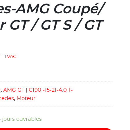
es-AMG Coupé/
 GT / GT S / GT
7
TVAC
e
,
AMG GT | C190 -15-21-4.0 T-
cedes
,
Moteur
4 jours ouvrables