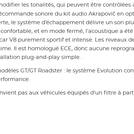
odifier les tonalités, qui peuvent être contrôlées
 télécommande sonore du kit audio Akrapovič en op
te, le système d’échappement délivre un son plus
confortable, et en mode fermé, l’acoustique a é
ar V8 purement sportif et intense. Les niveaux d
gime. Il est homologué ECE, donc aucune reprogr
stallation plug-and-play simple .
odèles GT/GT Roadster : le système Evolution co
rformance.
ient pas aux véhicules équipés d’un filtre à part