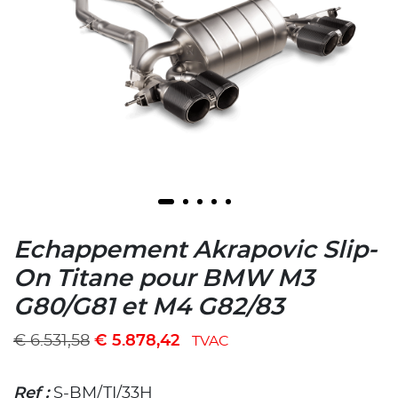
Echappement Akrapovic Slip-
On Titane pour BMW M3
G80/G81 et M4 G82/83
€
6.531,58
€
5.878,42
TVAC
Ref :
S-BM/TI/33H