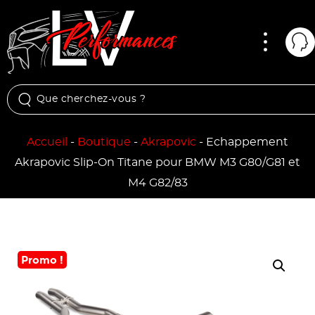
Menu
Mon
Accueil
-
Boutique
-
Akrapovic
-
Echappement
Akrapovic Slip-On Titane pour BMW M3 G80/G81 et
M4 G82/83
Promo !