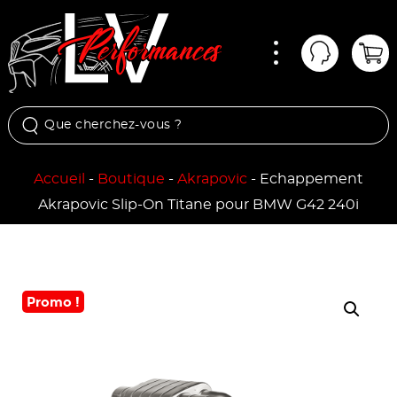
Menu
Mon comp
Pan
Accueil
-
Boutique
-
Akrapovic
-
Echappement
Akrapovic Slip-On Titane pour BMW G42 240i
Promo !