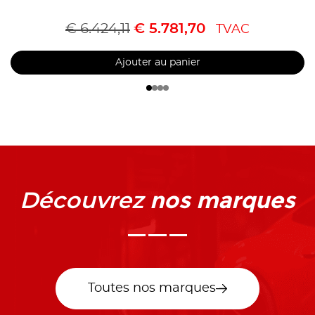
€
6.424,11
€
5.781,70
TVAC
Ajouter au panier
nos marques
Découvrez
Toutes nos marques